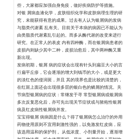
些，大家都应加强自身免疫，做好疾病防护等措施。
对银 屑病血液化学，皮肤组织化学和皮肤病理生理的研
究，未能获得有意的成果。过去有人认为银屑病的发病
与脂类代谢紊 乱有关。目前关于本病的病因已不能认为
由类脂质代谢紊乱引起的。而多从酶代谢的改变来进行
研究。在正常人的表皮 内有四种酶，而在银屑病患者的
皮损内则缺少其中二种，皮损治愈后，其中两种酶又重
新出现。
发病初期，银屑 病的症状会出现有针头到扁豆大小的言
行扁平丘疹，它会逐渐的增大到钱币的大小，或是更大
的淡红色的侵润斑，并且 其的境界也是比较的清楚的，
在红斑上面还会出现很多层的银白色的鳞屑的情况。关
节病型银屑病的症状：常继发于寻 常型银屑病或银屑病
多次反复恶化后，亦可先出现关节症状或与脓疱性银屑
病及红皮病性银屑病并发。
宝宝得银屑 病病因是什么？得了银屑病怎么治疗的外用
药物使用原则不宜用刺激性强的，以免激发红皮病，应
该选用温和的保护剂 。从低浓度、小剂量开始，逐渐增