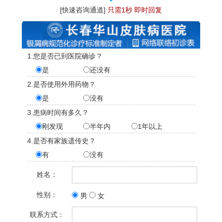
[快速咨询通道]
只需1秒 即时回复
1.您是否已到医院确诊？
是
还没有
2.是否使用外用药物？
是
没有
3.患病时间有多久？
刚发现
半年内
1年以上
4.是否有家族遗传史？
有
没有
姓名：
性别：
男
女
联系方式：