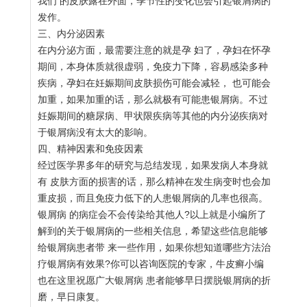
我们 的皮肤露在外面，季节性的变化也会引起银屑病的
发作。
三、内分泌因素
在内分泌方面，最需要注意的就是孕 妇了，孕妇在怀孕
期间，本身体质就很虚弱，免疫力下降，容易感染多种
疾病，孕妇在妊娠期间皮肤损伤可能会减轻， 也可能会
加重，如果加重的话，那么就极有可能患银屑病。不过
妊娠期间的糖尿病、甲状限疾病等其他的内分泌疾病对
于银屑病没有太大的影响。
四、精神因素和免疫因素
经过医学界多年的研究与总结发现，如果发病人本身就
有 皮肤方面的损害的话，那么精神在发生病变时也会加
重皮损，而且免疫力低下的人患银屑病的几率也很高。
银屑病 的病症会不会传染给其他人?以上就是小编所了
解到的关于银屑病的一些相关信息，希望这些信息能够
给银屑病患者带 来一些作用，如果你想知道哪些方法治
疗银屑病有效果?你可以咨询医院的专家，牛皮癣小编
也在这里祝愿广大银屑病 患者能够早日摆脱银屑病的折
磨，早日康复。