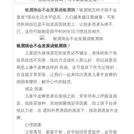
银屑病会不会发展成银屑病
？银屑病怎样才能不会
复发?现在生活水平提高，人们越来越注重健康，可有
些疾病却总是不知道原因就患上，让很多患者头疼不
已，这些可能都是跟平时的生活习惯息息相关。
银屑病会不会发展成银屑病
？
儿童因为身体器官的发育还不健全，身体的各个免
疫系统也不完善，抵抗力没成年人那么好，所以就更容
易患上像牛皮癣这样的 疾病。这可急坏了作为父母的，
在这篇文章里面，让我们一起来找出诱发儿童牛皮癣的
病因有哪些，解开心中的疑惑。
感染 因素
儿童牛皮癣患者在发病之前，常常伴有上呼吸道感
染，或疫苗接种、其他病菌感染等因素，加上孩子自身
抵抗力差，在 遇到外界诱因的激发下，很容易诱发牛皮
癣。
心理因素
父母离异、家庭不和，在学校经常受批评，会导致