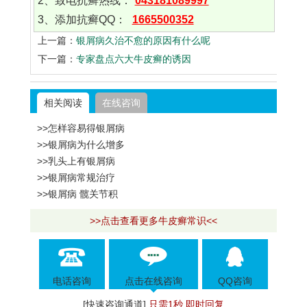
2、致电抗癣热线：
043181089997
3、添加抗癣QQ：
1665500352
上一篇：
银屑病久治不愈的原因有什么呢
下一篇：
专家盘点六大牛皮癣的诱因
相关阅读
在线咨询
>>怎样容易得银屑病
>>银屑病为什么增多
>>乳头上有银屑病
>>银屑病常规治疗
>>银屑病 髋关节积
>>点击查看更多牛皮癣常识<<
电话咨询
点击在线咨询
QQ咨询
[快速咨询通道]
只需1秒 即时回复