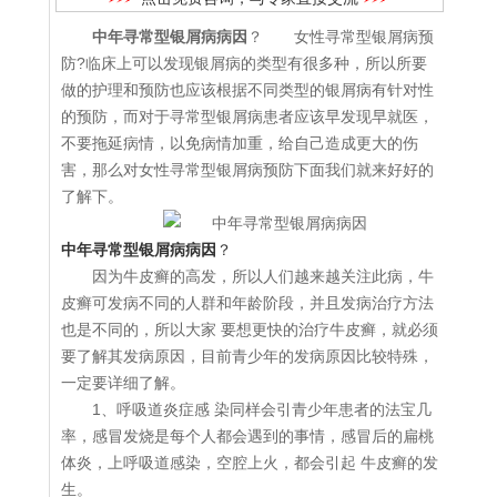
中年寻常型银屑病病因
？ 女性寻常型银屑病预
防?临床上可以发现银屑病的类型有很多种，所以所要
做的护理和预防也应该根据不同类型的银屑病有针对性
的预防，而对于寻常型银屑病患者应该早发现早就医，
不要拖延病情，以免病情加重，给自己造成更大的伤
害，那么对女性寻常型银屑病预防下面我们就来好好的
了解下。
中年寻常型银屑病病因
？
因为牛皮癣的高发，所以人们越来越关注此病，牛
皮癣可发病不同的人群和年龄阶段，并且发病治疗方法
也是不同的，所以大家 要想更快的治疗牛皮癣，就必须
要了解其发病原因，目前青少年的发病原因比较特殊，
一定要详细了解。
1、呼吸道炎症感 染同样会引青少年患者的法宝几
率，感冒发烧是每个人都会遇到的事情，感冒后的扁桃
体炎，上呼吸道感染，空腔上火，都会引起 牛皮癣的发
生。