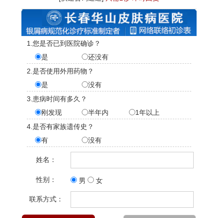
1.您是否已到医院确诊？
是
还没有
2.是否使用外用药物？
是
没有
3.患病时间有多久？
刚发现
半年内
1年以上
4.是否有家族遗传史？
有
没有
姓名：
性别：
男
女
联系方式：