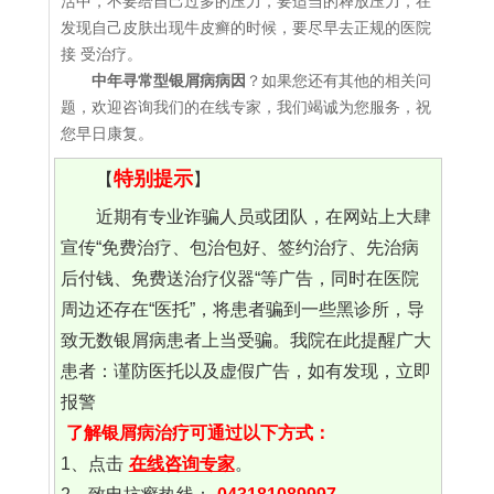
活中，不要给自己过多的压力，要适当的释放压力，在
发现自己皮肤出现牛皮癣的时候，要尽早去正规的医院
接 受治疗。
中年寻常型银屑病病因
？如果您还有其他的相关问
题，欢迎咨询我们的在线专家，我们竭诚为您服务，祝
您早日康复。
特别提示
【
】
近期有专业诈骗人员或团队，在网站上大肆
宣传“免费治疗、包治包好、签约治疗、先治病
后付钱、免费送治疗仪器“等广告，同时在医院
周边还存在“医托”，将患者骗到一些黑诊所，导
致无数银屑病患者上当受骗。我院在此提醒广大
患者：谨防医托以及虚假广告，如有发现，立即
报警
了解银屑病治疗可通过以下方式：
1、点击
在线咨询专家
。