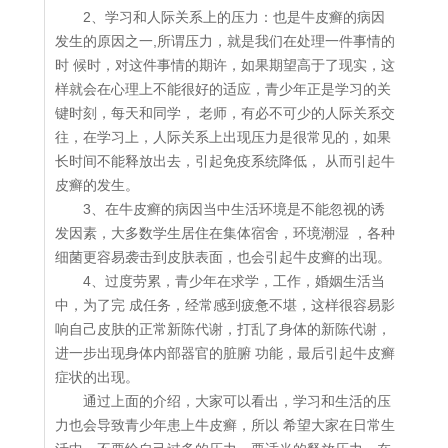
2、学习和人际关系上的压力：也是牛皮癣的病因
发生的原因之一,所谓压力，就是我们在处理一件事情的
时 候时，对这件事情的期许，如果期望高于了现实，这
样就会在心理上不能很好的适应，青少年正是学习的关
键时刻，每天和同学， 老师，有必不可少的人际关系交
往，在学习上，人际关系上出现压力是很常见的，如果
长时间不能释放出去，引起免疫系统降低， 从而引起牛
皮癣的发生。
3、在牛皮癣的病因当中生活环境是不能忽视的诱
发因素，大多数学生居住在集体宿舍，环境潮湿 ，各种
细菌更容易袭击到皮肤表面，也会引起牛皮癣的出现。
4、过度劳累，青少年在求学，工作，婚姻生活当
中，为了完 成任务，经常感到疲惫不堪，这样很容易影
响自己皮肤的正常新陈代谢，打乱了身体的新陈代谢，
进一步出现身体内部器官的脏腑 功能，最后引起牛皮癣
症状的出现。
通过上面的介绍，大家可以看出，学习和生活的压
力也会导致青少年患上牛皮癣，所以 希望大家在日常生