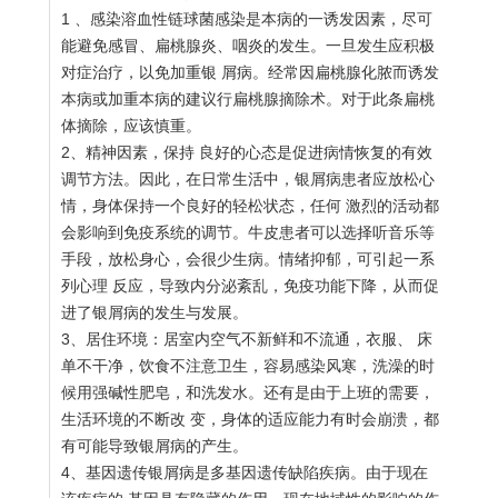
1 、感染溶血性链球菌感染是本病的一诱发因素，尽可
能避免感冒、扁桃腺炎、咽炎的发生。一旦发生应积极
对症治疗，以免加重银 屑病。经常因扁桃腺化脓而诱发
本病或加重本病的建议行扁桃腺摘除术。对于此条扁桃
体摘除，应该慎重。
2、精神因素，保持 良好的心态是促进病情恢复的有效
调节方法。因此，在日常生活中，银屑病患者应放松心
情，身体保持一个良好的轻松状态，任何 激烈的活动都
会影响到免疫系统的调节。牛皮患者可以选择听音乐等
手段，放松身心，会很少生病。情绪抑郁，可引起一系
列心理 反应，导致内分泌紊乱，免疫功能下降，从而促
进了银屑病的发生与发展。
3、居住环境：居室内空气不新鲜和不流通，衣服、 床
单不干净，饮食不注意卫生，容易感染风寒，洗澡的时
候用强碱性肥皂，和洗发水。还有是由于上班的需要，
生活环境的不断改 变，身体的适应能力有时会崩溃，都
有可能导致银屑病的产生。
4、基因遗传银屑病是多基因遗传缺陷疾病。由于现在