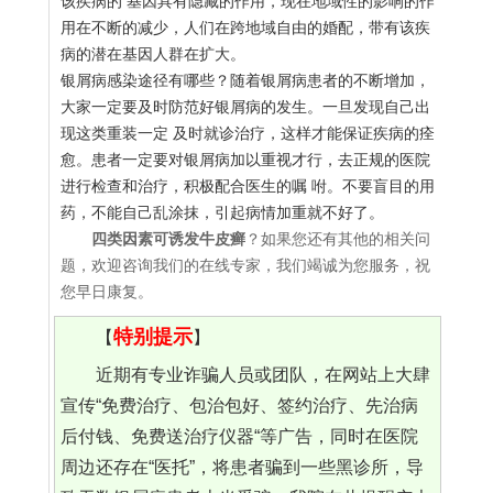
该疾病的 基因具有隐藏的作用，现在地域性的影响的作
用在不断的减少，人们在跨地域自由的婚配，带有该疾
病的潜在基因人群在扩大。
银屑病感染途径有哪些？随着银屑病患者的不断增加，
大家一定要及时防范好银屑病的发生。一旦发现自己出
现这类重装一定 及时就诊治疗，这样才能保证疾病的痊
愈。患者一定要对银屑病加以重视才行，去正规的医院
进行检查和治疗，积极配合医生的嘱 咐。不要盲目的用
药，不能自己乱涂抹，引起病情加重就不好了。
四类因素可诱发牛皮癣
？如果您还有其他的相关问
题，欢迎咨询我们的在线专家，我们竭诚为您服务，祝
您早日康复。
特别提示
【
】
近期有专业诈骗人员或团队，在网站上大肆
宣传“免费治疗、包治包好、签约治疗、先治病
后付钱、免费送治疗仪器“等广告，同时在医院
周边还存在“医托”，将患者骗到一些黑诊所，导