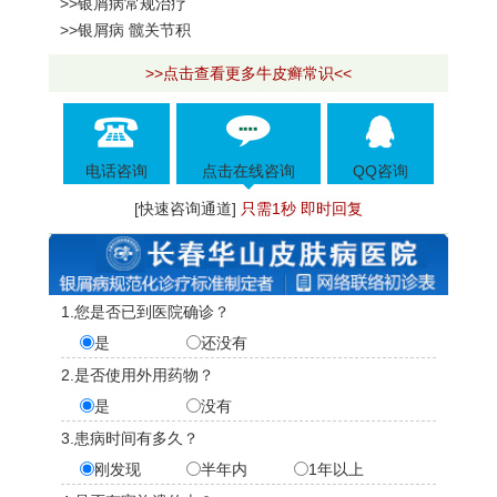
>>银屑病常规治疗
>>银屑病 髋关节积
>>点击查看更多牛皮癣常识<<
电话咨询
点击在线咨询
QQ咨询
[快速咨询通道]
只需1秒 即时回复
1.您是否已到医院确诊？
是
还没有
2.是否使用外用药物？
是
没有
3.患病时间有多久？
刚发现
半年内
1年以上