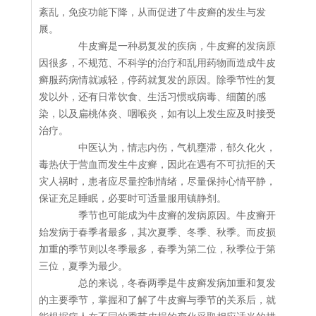
紊乱，免疫功能下降，从而促进了牛皮癣的发生与发
展。
牛皮癣是一种易复发的疾病，牛皮癣的发病原
因很多，不规范、不科学的治疗和乱用药物而造成牛皮
癣服药病情就减轻，停药就复发的原因。除季节性的复
发以外，还有日常饮食、生活习惯或病毒、细菌的感
染，以及扁桃体炎、咽喉炎，如有以上发生应及时接受
治疗。
中医认为，情志内伤，气机壅滞，郁久化火，
毒热伏于营血而发生牛皮癣，因此在遇有不可抗拒的天
灾人祸时，患者应尽量控制情绪，尽量保持心情平静，
保证充足睡眠，必要时可适量服用镇静剂。
季节也可能成为牛皮癣的发病原因。牛皮癣开
始发病于春季者最多，其次夏季、冬季、秋季。而皮损
加重的季节则以冬季最多，春季为第二位，秋季位于第
三位，夏季为最少。
总的来说，冬春两季是牛皮癣发病加重和复发
的主要季节，掌握和了解了牛皮癣与季节的关系后，就