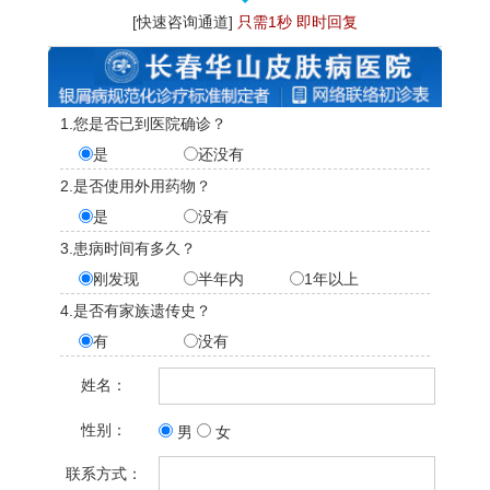
[快速咨询通道]
只需1秒 即时回复
1.您是否已到医院确诊？
是
还没有
2.是否使用外用药物？
是
没有
3.患病时间有多久？
刚发现
半年内
1年以上
4.是否有家族遗传史？
有
没有
姓名：
性别：
男
女
联系方式：