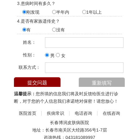
3.患病时间有多久？
刚发现
半年内
1年以上
4.是否有家族遗传史？
有
没有
姓名：
性别：
男
女
联系方式：
温馨提示：
您所填的信息我们将及时反馈给医生进行诊
断，对于您的个人信息我们承诺绝对保密！请您放心！
医院首页
疾病常识
电话咨询
在线咨询
长春博润皮肤病医院
地址：长春市南关区大经路356号1-7层
咨询热线：
043181089997