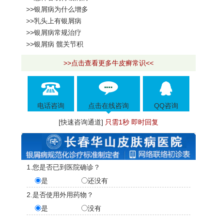
>>银屑病为什么增多
>>乳头上有银屑病
>>银屑病常规治疗
>>银屑病 髋关节积
>>点击查看更多牛皮癣常识<<
电话咨询
点击在线咨询
QQ咨询
[快速咨询通道]
只需1秒 即时回复
1.您是否已到医院确诊？
是
还没有
2.是否使用外用药物？
是
没有