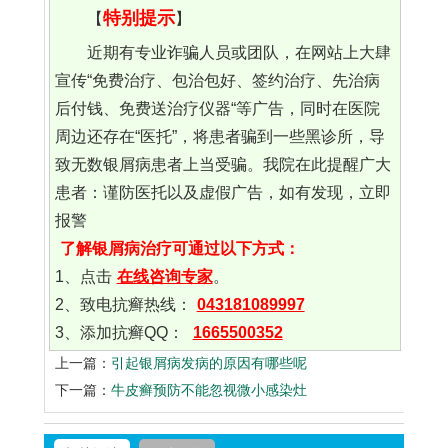
特别提示
【
】
近期有专业诈骗人员或团队，在网站上大肆
宣传“免费治疗、包治包好、签约治疗、先治病
后付钱、免费送治疗仪器“等广告，同时在医院
周边还存在“医托”，将患者骗到一些黑诊所，导
致无数银屑病患者上当受骗。我院在此提醒广大
患者：谨防医托以及虚假广告，如有发现，立即
报警
了解银屑病治疗可通过以下方式：
1、点击
在线咨询专家
。
2、致电抗癣热线：
043181089997
3、添加抗癣QQ：
1665500352
上一篇：
引起银屑病发病的原因有哪些呢
下一篇：
牛皮癣预防不能忽视微小感染灶