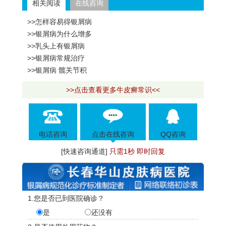
相关阅读
在线咨询
>>怎样容易得银屑病
>>银屑病为什么增多
>>乳头上有银屑病
>>银屑病常规治疗
>>银屑病 髋关节积
>>点击查看更多牛皮癣常识<<
电话咨询
点击在线咨询
QQ咨询
[快速咨询通道]
只需1秒 即时回复
1.您是否已到医院确诊？
是
还没有