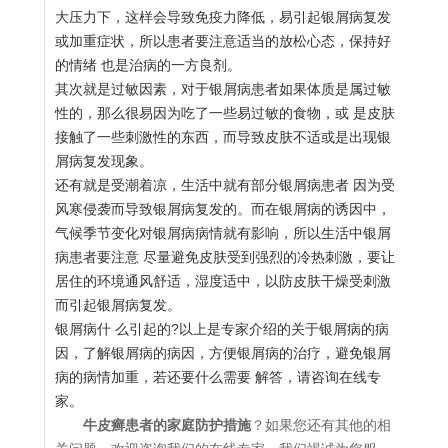
大压力下，这样会导致免疫力降低，易引起银屑病复发
或加重症状，所以患者要注意适当的放松心态，保持好
的情绪 也是治病的一方良剂。
其次就是过敏因素，对于银屑病患者如果体质是属过敏
性的，那么很易因为吃了一些易过敏的食物，或 是皮肤
接触了一些刺激性的东西，而导致皮肤不适或是出现银
屑病复发现象。
还有就是受潮着凉，生活中就有部分银屑病患者 因为受
风寒侵袭而导致银屑病复发的。而在银屑病的诱因中，
气候季节变化对银屑病病情就有影响，所以生活中银屑
病患者要注意 尽量避免皮肤受到强烈的冷热刺激，要让
居住的环境通风舒适，湿度适中，以防皮肤干燥受刺激
而引起银屑病复发。
银屑病什 么引起的?以上是专家介绍的关于银屑病的病
因，了解银屑病的病因，方便银屑病的治疗，避免银屑
病的病情加重，若还要什么需要 解答，请咨询在线专
家。
牛皮癣患者的家庭防护措施
？如果您还有其他的相