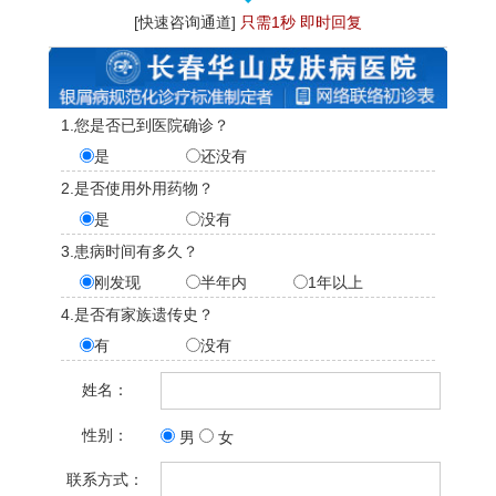
[快速咨询通道]
只需1秒 即时回复
1.您是否已到医院确诊？
是
还没有
2.是否使用外用药物？
是
没有
3.患病时间有多久？
刚发现
半年内
1年以上
4.是否有家族遗传史？
有
没有
姓名：
性别：
男
女
联系方式：