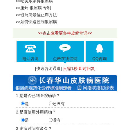
>>吃美乐家得银屑病
>>唐炜 银屑病 专利
>>银屑病最佳止痒方法
>>如何快速控制银屑病
>>点击查看更多牛皮癣常识<<
电话咨询
点击在线咨询
QQ咨询
[快速咨询通道]
只需1秒 即时回复
1.您是否已到医院确诊？
是
还没有
2.是否使用外用药物？
是
没有
3.患病时间有多久？