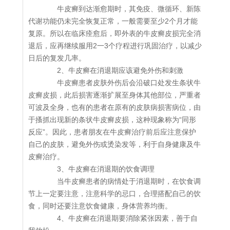
牛皮癣到达渐愈期时，其免疫、微循环、新陈
代谢功能仍未完全恢复正常，一般需要至少2个月才能
复原。所以在临床痊愈后，即外表的牛皮癣皮损完全消
退后，应再继续服用2一3个疗程进行巩固治疗，以减少
日后的复发几率。
2、牛皮癣在消退期应该避免外伤和刺激
牛皮癣患者皮肤外伤后会沿破口处发生条状牛
皮癣皮损，此后损害逐渐扩展至身体其他部位，严重者
可波及全身，也有的患者在原有的皮肤病损害病位，由
于搔抓出现新的条状牛皮癣皮损，这种现象称为“同形
反应”。因此，患者朋友在牛皮癣治疗前后应注意保护
自己的皮肤，避免外伤或烫染发等，利于自身健康及牛
皮癣治疗。
3、牛皮癣在消退期的饮食调理
当牛皮癣患者的病情处于消退期时，在饮食调
节上一定要注意，注意科学的忌口，合理搭配自己的饮
食，同时还要注意饮食健康，身体营养均衡。
4、牛皮癣在消退期要消除紧张因素，善于自