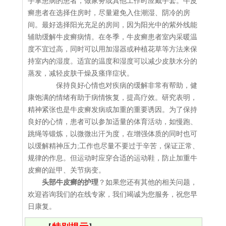
手掌患病的患者，做家务或其他工作时应戴手套。牛皮
癣患者在选择住房时，尽量避免入住潮湿、阴冷的房
间。最好选择阳光充足的房间，因为阳光中的紫外线能
辅助缓解牛皮癣病情。在冬季，牛皮癣患者室内采暖温
度不宜过高，同时可以用加湿器或种植花草等方法来保
持室内的湿度。适宜的温度和湿度可以减少皮肤水分的
蒸发，减轻皮肤干燥及瘙痒症状。
保持良好心情也对疾病的缓解非常有帮助，健
康饱满的情绪有助于病情恢复，提高疗效。研究表明，
精神紧张也是牛皮癣发病或加重的重要诱因。为了保持
良好的心情，患者可以参加适量的体育活动，如慢跑、
跳绳等锻炼，以微微出汗为度，在增强体质的同时也可
以缓解精神压力;工作也尽量不要过于辛苦，保证正常、
规律的作息。但运动时应穿合适的运动鞋，防止加重牛
皮癣的趾甲、关节病变。
头部牛皮癣的护理
？如果您还有其他的相关问题，
欢迎咨询我们的在线专家，我们竭诚为您服务，祝您早
日康复。