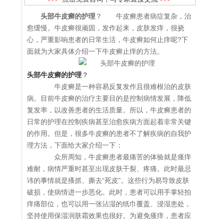
头部牛皮癣的护理
？ 牛皮癣患者病症复杂，治
愈缓慢。牛皮癣很顽固，发作起来，皮肤发痒，很挠
心，严重影响患者的日常生活，牛皮癣如何止痒呢?下
面就为大家具体介绍一下牛皮癣止痒的方法。
头部牛皮癣的护理
？
牛皮癣是一种容易反复发作且很难根治的皮肤
病。目前牛皮癣的治疗主要目的是控制病情发展，降低
复发率，以改善患者的生活质量。所以，牛皮癣患者的
日常的护理在控制疾病甚至治愈疾病方面起着非常关键
的作用。但是，很多牛皮癣的患者不了解疾病的自我护
理方法，下面给大家介绍一下：
众所周知，牛皮癣患者最痛苦的体验就是瘙痒
难耐，病情严重时甚至出现皮肤干裂、疼痛。此时最忌
讳的事情就是搔抓、撕去“死皮”。这些行为易导致皮肤
破损，使病情进一步恶化。此时，患者可以用手掌轻拍
痒痛部位，也可以用一张沾湿的纸巾覆盖、浸湿患处，
坚持使用保湿润肤霜效果也很好。为避免瘙痒，患者应