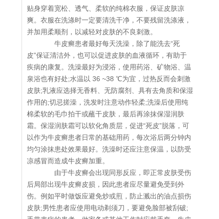
贴身穿着宽松、透气、柔软的纯棉衣服，保证皮肤凉
爽。衣服在洗涤时一定要清洗干净，不要残留洗涤液，
并加用柔顺剂，以减轻对皮肤的不良刺激。
牛皮癣患者最好每天洗澡，除了能洗去“死
皮”保证清洁外，也可以促进皮肤的血液循环，有助于
疾病的康复。洗澡最好为浸浴，使用药浴、矿物浴、温
泉浴也有好处;水温以 36 ~38 ℃为宜，过热反而会刺激
皮肤;乳液应选择无香料、无防腐剂、具有去角质和保湿
作用的;切忌搓澡，洗发时注意动作轻柔;洗澡后使用纯
棉柔软的毛巾拍干或蘸干皮肤，最后再涂抹保湿润肤
霜。保湿润肤霜可以软化角质层，促进“死皮”脱落，可
以作为牛皮癣患者日常的基础用药，每次浴后两分钟内
均匀涂抹患处效果最好。洗澡时还应注意保温，以防受
凉感冒而造成牛皮癣加重。
由于牛皮癣会出现同形反应，即正常皮肤受伤
后局部出现牛皮癣皮损，因此患者应尽量避免受到外
伤。例如平时做饭应避免炒或煎，防止溅出的油点损伤
皮肤;男性患者应使用电动剃须刀，要避免脸部被刮破;