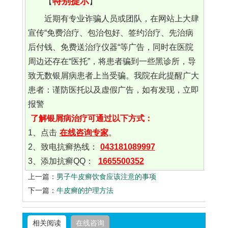
特别提示
【
】
近期有专业诈骗人员或团队，在网站上大肆
宣传“免费治疗、包治包好、签约治疗、先治病
后付钱、免费送治疗仪器“等广告，同时在医院
周边还存在“医托”，将患者骗到一些黑诊所，导
致无数银屑病患者上当受骗。我院在此提醒广大
患者：谨防医托以及虚假广告，如有发现，立即
报警
了解银屑病治疗可通过以下方式：
1、点击
在线咨询专家
。
2、致电抗癣热线：
043181089997
3、添加抗癣QQ：
1665500352
上一篇：
男子牛皮癣饮食应该注意的事项
下一篇：
牛皮癣的护理方法
相关阅读
在线咨询