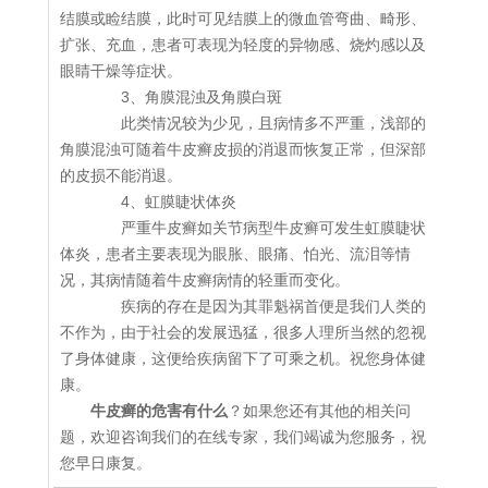
结膜或睑结膜，此时可见结膜上的微血管弯曲、畸形、
扩张、充血，患者可表现为轻度的异物感、烧灼感以及
眼睛干燥等症状。
3、角膜混浊及角膜白斑
此类情况较为少见，且病情多不严重，浅部的
角膜混浊可随着牛皮癣皮损的消退而恢复正常，但深部
的皮损不能消退。
4、虹膜睫状体炎
严重牛皮癣如关节病型牛皮癣可发生虹膜睫状
体炎，患者主要表现为眼胀、眼痛、怕光、流泪等情
况，其病情随着牛皮癣病情的轻重而变化。
疾病的存在是因为其罪魁祸首便是我们人类的
不作为，由于社会的发展迅猛，很多人理所当然的忽视
了身体健康，这便给疾病留下了可乘之机。祝您身体健
康。
牛皮癣的危害有什么
？如果您还有其他的相关问
题，欢迎咨询我们的在线专家，我们竭诚为您服务，祝
您早日康复。