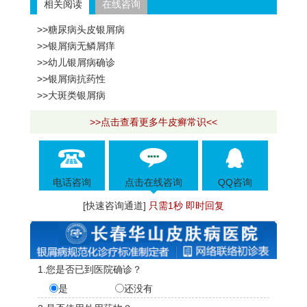
相关阅读
在线咨询
>>糖尿病头皮银屑病
>>银屑病无鳞屑痒
>>幼儿银屑病确诊
>>银屑病抗药性
>>大斑类银屑病
>>点击查看更多牛皮癣常识<<
电话咨询
点击在线咨询
QQ咨询
[快速咨询通道]
只需1秒 即时回复
1.您是否已到医院确诊？
是
还没有