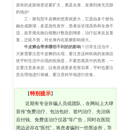
原有的皮肤病变还要扩大，累及全身，发展到体无完肤
的地步!
三：脓包型牛皮癣的危害就更大，它是由多个脓包
融合成脓湖，多是急性发作，患者会呈现高热和全身不
适，血常规化验白细胞计数急剧增多，治疗起来反反复
复，迁延不愈，对全身内在脏腑影响很大。
牛皮癣会带来哪些不利的的影响
？日常生活当中，
大家需要注意牛皮癣的出现，要注意这种疾病的发病症
状平时生活中出现的疾病是，不要忽视其中的危害，一
定要注意多休息，以免造成更多危害后果，平时也要注
意合理地进行保健。要注意科学地进行饮食。
特别提示
【
】
近期有专业诈骗人员或团队，在网站上大肆
宣传“免费治疗、包治包好、签约治疗、先治病
后付钱、免费送治疗仪器“等广告，同时在医院
周边还存在“医托”，将患者骗到一些黑诊所，导