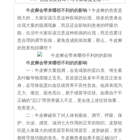
牛皮癣会带来哪些不利的的影响
？牛皮癣的危害是
很大的，大家应该注意这种疾病的出现，很多的患者会
出现大量的脱屑现象，而且还会影响到患者的呼吸功
能，生活中大家应该注意这种疾病的出现，而且也要注
意合理的调节疾病，避免造成疾病加重，那么，牛皮癣
的危害包括哪些？
牛皮癣会带来哪些不利的的影响
一：牛皮癣大量脱屑，会造成肤的蛋白质、维生素
及叶酸等物质随之丢失。若皮损迁延多年不愈且泛发全
身，会导致低蛋白血症或营养不良性贫血。临床表现为
乏力、倦怠、面色苍白，易于感冒等症状。如果由于不
正确的"忌口"而营养摄入不足，更会使上述症状加重，
危害更大。
二：牛皮癣破坏了对人体有吸收、调节、呼吸、保
护、分泌、感觉、滋润七大作用的正常的组织。皮肤组
织是人体最大的感觉器官和排泄器官，皮肤缺损，变质
都将导致功能的丧失。牛皮癣患者如果不能正确治疗，