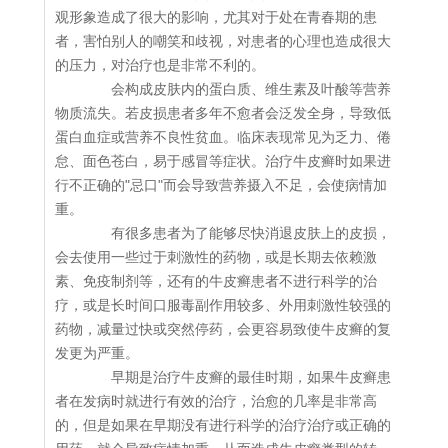
观形象造成了很大的影响，尤其对于处在青春期的患
者，害怕别人的嘲笑和歧视，对患者的心理也造成很大
的压力，对治疗也是非常不利的。
会构成皮肤内的蛋白质、维生素及叶酸等营养
物质流失。若皮损患者多年不愈者会泛发全身，导致低
蛋白血症或营养不良性贫血。临床表现常见为乏力、倦
怠、面色苍白，易于感冒等症状。治疗牛皮癣时如果进
行不正确的"忌口"而会导致营养摄入不足，会使病情加
重。
有很多患者为了能够尽快消退皮肤上的皮损，
会去使用一些过于刺激性的药物，或是长期去依赖激
素、免疫制剂等，还有的牛皮癣患者不进行科学的治
疗，或是长时间口服毒副作用较多、外用刺激性较强的
药物，减量过快或突然停药，会更容易致使牛皮癣的复
发更为严重。
早期是治疗牛皮癣的最佳时期，如果牛皮癣患
者在发病时就进行有效的治疗，治愈的几率是非常高
的，但是如果在早期没有进行科学的治疗治疗或正确的