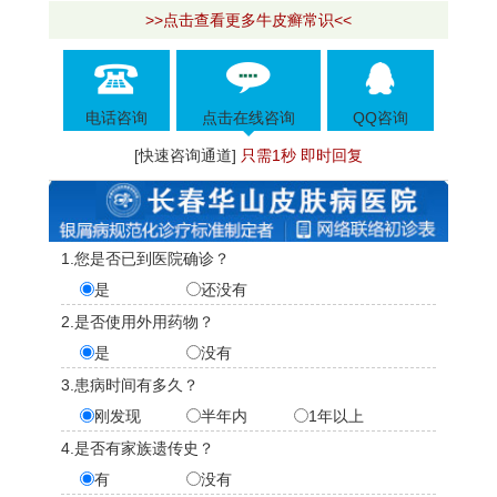
>>点击查看更多牛皮癣常识<<
电话咨询
点击在线咨询
QQ咨询
[快速咨询通道]
只需1秒 即时回复
1.您是否已到医院确诊？
是
还没有
2.是否使用外用药物？
是
没有
3.患病时间有多久？
刚发现
半年内
1年以上
4.是否有家族遗传史？
有
没有