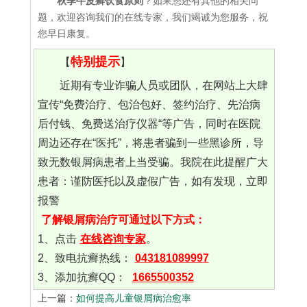
秋季牛皮癣饮食原则
？如果您还有其他的相关问
题，欢迎咨询我们的在线专家，我们竭诚为您服务，祝
您早日康复。
特别提示
【
】
近期有专业诈骗人员或团队，在网站上大肆
宣传“免费治疗、包治包好、签约治疗、先治病
后付钱、免费送治疗仪器“等广告，同时在医院
周边还存在“医托”，将患者骗到一些黑诊所，导
致无数银屑病患者上当受骗。我院在此提醒广大
患者：谨防医托以及虚假广告，如有发现，立即
报警
了解银屑病治疗可通过以下方式：
1、点击
在线咨询专家
。
2、致电抗癣热线：
043181089997
3、添加抗癣QQ：
1665500352
上一篇：
如何提高儿童银屑病治愈率