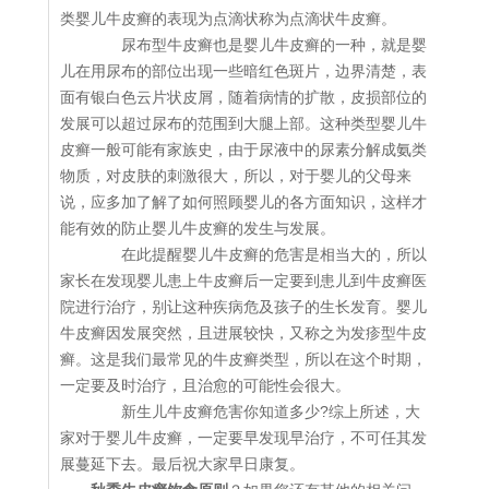
类婴儿牛皮癣的表现为点滴状称为点滴状牛皮癣。
尿布型牛皮癣也是婴儿牛皮癣的一种，就是婴
儿在用尿布的部位出现一些暗红色斑片，边界清楚，表
面有银白色云片状皮屑，随着病情的扩散，皮损部位的
发展可以超过尿布的范围到大腿上部。这种类型婴儿牛
皮癣一般可能有家族史，由于尿液中的尿素分解成氨类
物质，对皮肤的刺激很大，所以，对于婴儿的父母来
说，应多加了解了如何照顾婴儿的各方面知识，这样才
能有效的防止婴儿牛皮癣的发生与发展。
在此提醒婴儿牛皮癣的危害是相当大的，所以
家长在发现婴儿患上牛皮癣后一定要到患儿到牛皮癣医
院进行治疗，别让这种疾病危及孩子的生长发育。婴儿
牛皮癣因发展突然，且进展较快，又称之为发疹型牛皮
癣。这是我们最常见的牛皮癣类型，所以在这个时期，
一定要及时治疗，且治愈的可能性会很大。
新生儿牛皮癣危害你知道多少?综上所述，大
家对于婴儿牛皮癣，一定要早发现早治疗，不可任其发
展蔓延下去。最后祝大家早日康复。