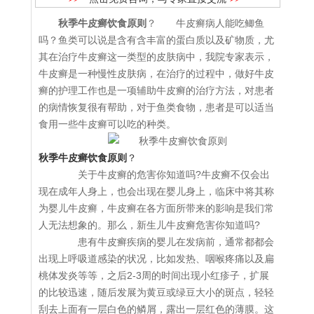
秋季牛皮癣饮食原则
？ 牛皮癣病人能吃鲫鱼
吗？鱼类可以说是含有含丰富的蛋白质以及矿物质，尤
其在治疗牛皮癣这一类型的皮肤病中，我院专家表示，
牛皮癣是一种慢性皮肤病，在治疗的过程中，做好牛皮
癣的护理工作也是一项辅助牛皮癣的治疗方法，对患者
的病情恢复很有帮助，对于鱼类食物，患者是可以适当
食用一些牛皮癣可以吃的种类。
秋季牛皮癣饮食原则
？
关于牛皮癣的危害你知道吗?牛皮癣不仅会出
现在成年人身上，也会出现在婴儿身上，临床中将其称
为婴儿牛皮癣，牛皮癣在各方面所带来的影响是我们常
人无法想象的。那么，新生儿牛皮癣危害你知道吗?
患有牛皮癣疾病的婴儿在发病前，通常都都会
出现上呼吸道感染的状况，比如发热、咽喉疼痛以及扁
桃体发炎等等，之后2-3周的时间出现小红疹子，扩展
的比较迅速，随后发展为黄豆或绿豆大小的斑点，轻轻
刮去上面有一层白色的鳞屑，露出一层红色的薄膜。这