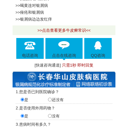
>>喝黄连对银屑病
>>痤疮和银屑病
>>银屑病边边发红痒
>>点击查看更多牛皮癣常识<<
电话咨询
点击在线咨询
QQ咨询
[快速咨询通道]
只需1秒 即时回复
1.您是否已到医院确诊？
是
还没有
2.是否使用外用药物？
是
没有
3.患病时间有多久？