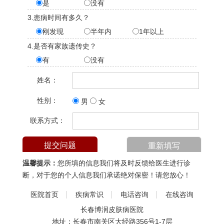
是
没有
3.患病时间有多久？
刚发现
半年内
1年以上
4.是否有家族遗传史？
有
没有
姓名：
性别：
男
女
联系方式：
温馨提示：
您所填的信息我们将及时反馈给医生进行诊
断，对于您的个人信息我们承诺绝对保密！请您放心！
医院首页
疾病常识
电话咨询
在线咨询
长春博润皮肤病医院
地址：长春市南关区大经路356号1-7层