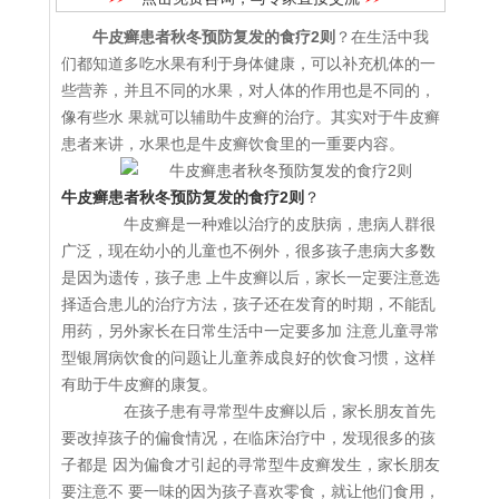
牛皮癣患者秋冬预防复发的食疗2则
？在生活中我
们都知道多吃水果有利于身体健康，可以补充机体的一
些营养，并且不同的水果，对人体的作用也是不同的，
像有些水 果就可以辅助牛皮癣的治疗。其实对于牛皮癣
患者来讲，水果也是牛皮癣饮食里的一重要内容。
牛皮癣患者秋冬预防复发的食疗2则
？
牛皮癣是一种难以治疗的皮肤病，患病人群很
广泛，现在幼小的儿童也不例外，很多孩子患病大多数
是因为遗传，孩子患 上牛皮癣以后，家长一定要注意选
择适合患儿的治疗方法，孩子还在发育的时期，不能乱
用药，另外家长在日常生活中一定要多加 注意儿童寻常
型银屑病饮食的问题让儿童养成良好的饮食习惯，这样
有助于牛皮癣的康复。
在孩子患有寻常型牛皮癣以后，家长朋友首先
要改掉孩子的偏食情况，在临床治疗中，发现很多的孩
子都是 因为偏食才引起的寻常型牛皮癣发生，家长朋友
要注意不 要一味的因为孩子喜欢零食，就让他们食用，