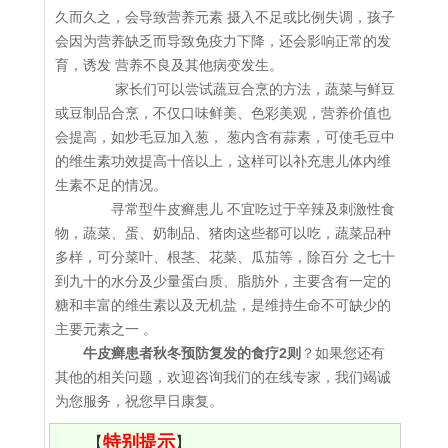
久而久之，会导致营养元素 摄入不足或比例失调，孩子
会因为营养缺乏而导致免疫力下降，还会影响正常的发
育，诱发 营养不良及其他病变发生。
家长们可以尝试蔬豆合烹的方法，蔬菜与鲜豆
或豆制品合烹，不仅口味鲜美、色彩美观，营养价值也
会提高，如炒毛豆加入葱， 葱内含有蒜素，可使毛豆中
的维生素功效提高十倍以上，这样可以补充患儿体内维
生素不足的情况。
寻常型牛皮癣患儿 不宜吃过于辛辣及刺激性食
物，蔬菜、蛋、奶制品、猪肉这些都可以吃，蔬菜品种
多样，可分菜叶、根茎、花菜、瓜茄等，除百分 之七十
到九十的水分及少量蛋白质、脂肪外，主要含有一定的
糖和丰富的维生素以及无机盐，是维持生命不可缺少的
主要元素之一 。
牛皮癣患者秋冬预防复发的食疗2则
？如果您还有
其他的相关问题，欢迎咨询我们的在线专家，我们竭诚
为您服务，祝您早日康复。
特别提示
【
】