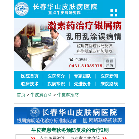
医院首页
医院简介
专家团队
医院新闻
临床技术
疾病常识
先进设备
来院路线
首页
>
牛皮癣百科
>
牛皮癣预防
牛皮癣患者秋冬预防复发的食疗2则
点击免费咨询，与专家直接交流