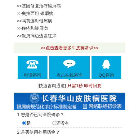
>>基因修复治疗银屑病
>>奧拉西坦 银屑病
>>喝黄连对银屑病
>>痤疮和银屑病
>>银屑病边边发红痒
>>点击查看更多牛皮癣常识<<
电话咨询
点击在线咨询
QQ咨询
[快速咨询通道]
只需1秒 即时回复
1.您是否已到医院确诊？
是
还没有
2.是否使用外用药物？