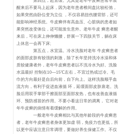
第四点，起宜缓。尤其是老年牛皮癣患者早晨
醒来后不要马上起床，因为老年患者椎间盘比较松弛，
如果突然由卧位变为立位 ，不仅容易扭伤腰背部，还可
能影响神经系统。牛皮癣伴有高血压、心脏病的患者如
果突然改变体位，还可能发生意外。老年牛皮 癣患者醒
来后，可在床上伸伸懒腰，舒展一下四肢关节，躺在床
上休息一会再下床;
第五点，水宜温。冷水洗脸对老年 牛皮癣患者
的面部皮肤有较强的刺激，除了长年坚持洗冷水澡和体
质较健康者外，老年牛皮癣患者以不洗冷水为好。洗脸
水温最好 控制在10—15℃左右，不宜过热或过冷。毛
巾的方向最好是自后向前，自下向上。这样洗脸顺乎血
流方向，有利于促进血液循 环，延缓面部皮肤衰老。洗
脸后用双手掌部干擦面部至面部发热，也有改善血液循
环、预防感冒的作用。不要小看这日常的调离， 它对老
年牛皮癣的病情有着缓解的作用。
一般老年牛皮癣相比与其他年龄段的牛皮癣患
者，老年牛皮癣患者身体更加虚 弱，免疫力也更低，所
以更中应该注意日常调理，要做好养生保健工作。不仅