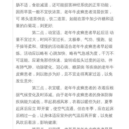
肠不适，食欲减退，还可能损害神经系统的正常功能，
因而早晨一般不宜饮浓茶。老年牛皮癣患者清晨饮茶，
可 将头道茶倒去，饮二道茶。如能在茶中加少许糖和适
量的白菊花，则更好;
第二点，动宜适。老年牛皮癣患者早起后活 动
量不宜过大，时间不宜过长。太极拳、气功、慢跑、徒
手操等柔和、缓慢的活动最适合老年牛皮癣患者早起锻
炼。活动应以略有 心跳加快、略有气急感为度，千万不
可逞能。应避免那些快速、旋转或低头过度的运动。伴
有肺气肿、动脉硬化、冠心病、糖尿病 等疾病的老年牛
皮癣患者，则以散步为好，且不宜走得离家过远，以免
发生意外;
第三点，衣宜暖。老年牛皮癣患者的 衣着应根
据气候变化及时添减。由于老年牛皮癣患者的身体防御
疾病能力减低，早起易感风寒，衣着以暖些为好。夏季
起床后应立 即开窗，使空气流通。但在冬季，应在起床
后稍过一会，让身体适应室外的气温后再开窗，以免被
风吹后着凉，影响健康;