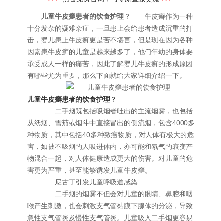
儿童牛皮癣患者的饮食护理
？ 牛皮癣作为一种
十分发杂的疑难杂症，一旦患上会给患者造成沉重的打
击，婴儿患上牛皮癣更是苦不堪言，但是现在因为各种
因素患牛皮癣的儿童是越来越多了，他们年幼的身体要
承受成人一样的痛苦，因此了解婴儿牛皮癣的形成原因
有哪些尤为重要，那么下面就给大家详细介绍一下。
儿童牛皮癣患者的饮食护理
？
二手烟既包括吸烟者吐出的主流烟雾，也包括
从纸烟、雪茄或烟斗中直接冒出的侧流烟，包含4000多
种物质，其中包括40多种致癌物质，对人体有极大的危
害，如被不吸烟的人吸进体内，亦可能和氡气的衰变产
物混合一起，对人体健康造成更大的伤害。对儿童的危
害更为严重，甚至能够诱发儿童牛皮癣。
尼古丁引发儿童呼吸道感染
二手烟的烟雾不但会对儿童的眼睛、鼻腔和咽
喉产生刺激，也会刺激支气管黏膜下腺体的分泌，导致
急性支气管炎及慢性支气管炎。儿童吸入二手烟更容易