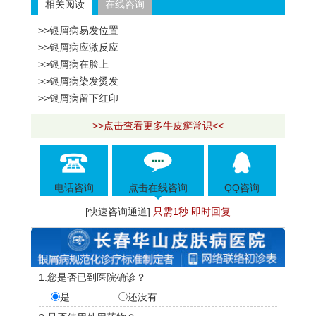
相关阅读
在线咨询
>>银屑病易发位置
>>银屑病应激反应
>>银屑病在脸上
>>银屑病染发烫发
>>银屑病留下红印
>>点击查看更多牛皮癣常识<<
电话咨询
点击在线咨询
QQ咨询
[快速咨询通道]
只需1秒 即时回复
1.您是否已到医院确诊？
是
还没有