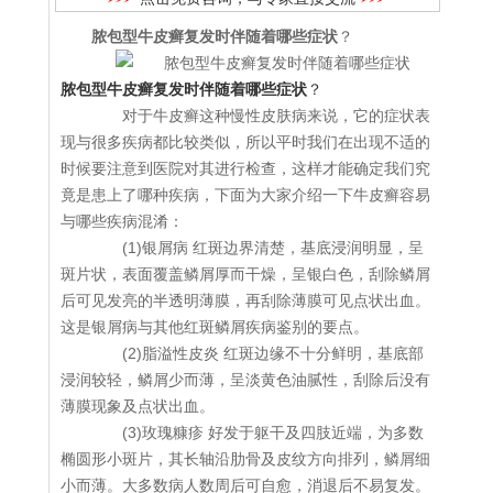
脓包型牛皮癣复发时伴随着哪些症状
？
脓包型牛皮癣复发时伴随着哪些症状
？
对于牛皮癣这种慢性皮肤病来说，它的症状表
现与很多疾病都比较类似，所以平时我们在出现不适的
时候要注意到医院对其进行检查，这样才能确定我们究
竟是患上了哪种疾病，下面为大家介绍一下牛皮癣容易
与哪些疾病混淆：
(1)银屑病 红斑边界清楚，基底浸润明显，呈
斑片状，表面覆盖鳞屑厚而干燥，呈银白色，刮除鳞屑
后可见发亮的半透明薄膜，再刮除薄膜可见点状出血。
这是银屑病与其他红斑鳞屑疾病鉴别的要点。
(2)脂溢性皮炎 红斑边缘不十分鲜明，基底部
浸润较轻，鳞屑少而薄，呈淡黄色油腻性，刮除后没有
薄膜现象及点状出血。
(3)玫瑰糠疹 好发于躯干及四肢近端，为多数
椭圆形小斑片，其长轴沿肋骨及皮纹方向排列，鳞屑细
小而薄。大多数病人数周后可自愈，消退后不易复发。