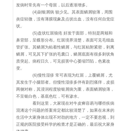
发病时常先有一个母斑，以后逐渐增多。
(4)副银屑病 较少见。其表面鳞屑较薄，周围
炎症轻微，没有薄膜现象及点状出血，没有任何自觉症
状。
(5)盘状红斑狼疮 好发于面部，特别是两颊和
鼻背部，呈蝶形分布。红斑境界清楚，表面可见毛细血
管扩张。其鳞屑为粘着性鳞屑，与红斑粘附紧密，剥离
鳞屑，可见其下扩张的毛囊口，鳞屑底面有很多刺状角
质突起。病程日久，可见损害中心萎缩凹陷，色素改
变。
(6)慢性湿疹 常可表现为红斑，上覆鳞屑，尤
其发生于小腿部者。但慢性湿疹多伴有剧烈瘙痒，皮损
两侧对称，其浸润程度较银屑病为重，表面鳞屑较薄，
不呈银白色，基底色红，可有渗水。
看到这里，大家现在对牛皮癣容易与哪些疾病
混淆这个问题的答案肯定都比较清楚了，如果在未来的
生活中大家身体出现不对劲的地方，一定不要忽视，到
正规的医院接受科学的检查才是正确的，最后祝大家身