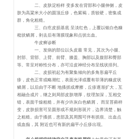
二、皮肤淀粉样 变多发在背部和小腿伸侧，皮
肤为高粱米大小的圆顶丘疹，色紫褐，质较硬，密集成
群，角化粗糙。
三、白疙皮损基底 呈淡红色，上覆以银白色糠
秕状鳞屑，剥去后有薄膜现象和点状出血。
牛皮癣诊断
一、发病的部位以头皮最 常见，其次为小腿、
肘部、背部、上臂、前臂、膝盖、胸部以及腹部和臀部
等。常呈对称性分布，亦可沿皮神经分布呈线状排列。
二、皮损初起为有聚集倾向的多角形扁平丘
疹，皮色正常或略潮红，表面光泽或覆有菲薄的糠皮状
鳞屑，以后由于不断 地搔抓或摩擦，丘疹逐渐扩大，互
相融合成片，继之则局部皮肤增厚，纹理加深，互相交
错，表面干燥粗糙，并有少许灰白色鳞屑， 而呈苔藓样
变，皮肤损害可呈圆形或不规则形斑片，边界清楚，触
之粗糙。由于搔抓，患部及其周围可伴有抓痕、出血点
或血痂，其 附近也可有新的扁平小丘疹出现。