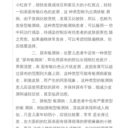
小红疹子，很快发展成绿豆和黄豆大的小红斑点，轻轻
一刮表面有银白色的皮屑，这 种类型称为点滴状银 屑
病。由于发病比较突然，发展又比较快，所以，也称为
发疹型银屑病。这种类型的银屑病患者，可以服用一 些
中药治疗感染，待感染控制后有些患者的皮肤损害也 随
之而愈。如果扁桃体常发炎，可以考虑切除扁桃体。但
应慎重选择。
二、尿布银屑病：在婴儿患者中还有一种类型
是 “尿布银屑病”，即在用尿布的部位出现暗红色斑片，
界限清楚，表 面有银白色云片状皮屑，皮损发展可以超
过尿布的范围到大腿上部。这种类型可能有银屑病家族
史，刺激皮肤，而产生的同形现象 。这种类型的银屑病
患儿应该使用柔软的尿布，并保持尿布干燥，能减少皮
屑和减轻症状，甚至临床治愈。
三、脓疱型 银屑病：儿童患者中也有严重类型
的银 屑病，例如脓疱型银屑病，其临床表现和成人相
似，只是儿童年幼弱小，症状比较重，常常 是全身泛
发，在大面积的红斑表面有很薄很薄的密密麻麻的小脓