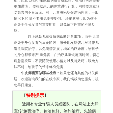
疱，而且 这些小脓疱很快融合成脓湖。在治疗时用要要
更加谨慎， 要根据患儿的体重进行计算，同时要注意预
防激素的不良反应。对于儿童脓疱型银屑病患者，一般
情况下尽 量不要用免疫抑制剂、 环抱素等，因为孩子
正处于生长发育的重要时期，以免留下严重的不良反
应。
以上就是儿童银屑病诊断注意事项，由于 儿童
正处于身心发育的重要阶段，家长朋友应该尽早将患儿
送往医院治疗，以免病情发展，增加治疗难度，给孩子
的身心都带来严 重危害，在治疗儿童银屑病时候，切忌
病急乱投医，不要随便使用小偏方以及特效药，以免方
法不对，给孩子的带来终身危害。
牛皮癣需要做哪些检查
？如果您还有其他的相关问
题，欢迎咨询我们的在线专家，我们竭诚为您服务，祝
您早日康复。
特别提示
【
】
近期有专业诈骗人员或团队，在网站上大肆
宣传“免费治疗、包治包好、签约治疗、先治病