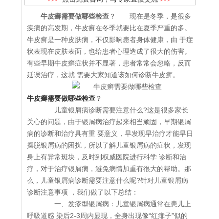
牛皮癣需要做哪些检查
？ 现在是冬季，是很多
疾病的高发期，牛皮癣在冬季就要比在夏季严重的多。
牛皮癣是一种皮肤病，不仅影响患者身体健康，由 于症
状表现在皮肤表面，也给患者心理造成了很大的伤害。
有些早期牛皮癣症状并不显著，患者常常会忽略，反而
延误治疗，这就 需要大家知道该如何诊断牛皮癣。
牛皮癣需要做哪些检查
？
儿童银屑病诊断需要注意什么?这是很多家长
关心的问题，由于银屑病治疗起来相当顽固，早期银屑
病的诊断和治疗具有重 要意义，早发现早治疗才能早日
摆脱银屑病的困扰，所以了解儿童银屑病的症状，发现
身上有异常斑块，及时到权威医院进行科学 诊断和治
疗，对于治疗银屑病，避免病情加重有很大的帮助。那
么，儿童银屑病诊断需要注意什么呢?针对儿童银屑病
诊断注意事项 ，我们做了以下总结：
一、发疹型银屑病：儿童银屑病通常在患儿上
呼吸道感 染后2-3周内显现，全身出现像“红痱子”似的