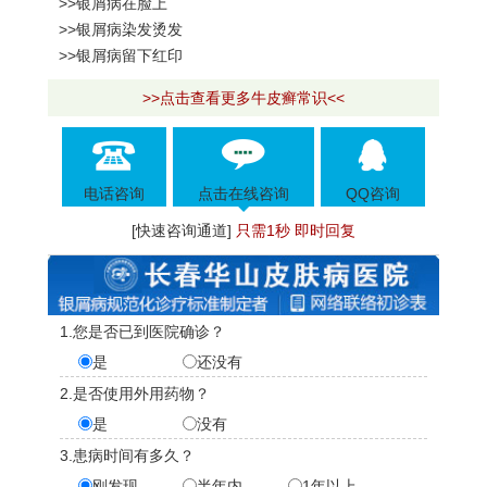
>>银屑病在脸上
>>银屑病染发烫发
>>银屑病留下红印
>>点击查看更多牛皮癣常识<<
电话咨询
点击在线咨询
QQ咨询
[快速咨询通道]
只需1秒 即时回复
1.您是否已到医院确诊？
是
还没有
2.是否使用外用药物？
是
没有
3.患病时间有多久？
刚发现
半年内
1年以上