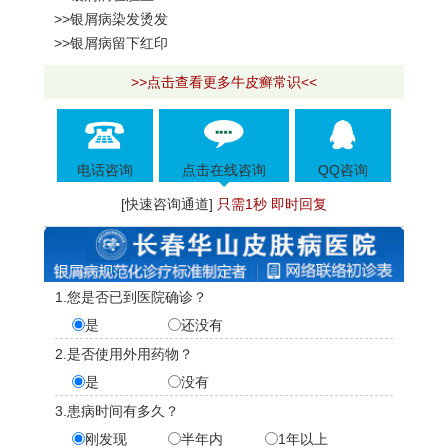
>>银屑病染发烫发
>>银屑病留下红印
>>点击查看更多牛皮癣常识<<
电话咨询
点击在线咨询
QQ咨询
[快速咨询通道]
只需1秒 即时回复
1.您是否已到医院确诊？
是
还没有
2.是否使用外用药物？
是
没有
3.患病时间有多久？
刚发现
半年内
1年以上