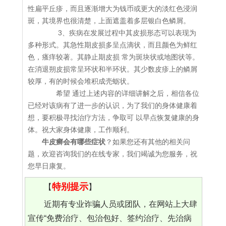
性扁平丘疹，而且逐渐增大为钱币或更大的淡红色浸润
斑，其境界也很清楚，上面遮盖着多层银白色鳞屑。
3、疾病在发展过程中其皮损形态可以表现为
多种形式。其急性期皮损多呈点滴状，而且颜色为鲜红
色，瘙痒较著。其静止期皮损 常为斑块状或地图状等。
在消退朔皮损常呈环状和半环状。其少数皮疹上的鳞屑
较厚，有的时候会堆积成壳蛎状。
希望 通过上述内容的详细讲解之后，相信各位
已经对该病有了进一步的认识，为了我们的身体健康着
想，要积极寻找治疗方法，争取可 以早点恢复健康的身
体。祝大家身体健康，工作顺利。
牛皮癣会有哪些症状
？如果您还有其他的相关问
题，欢迎咨询我们的在线专家，我们竭诚为您服务，祝
您早日康复。
特别提示
【
】
近期有专业诈骗人员或团队，在网站上大肆
宣传“免费治疗、包治包好、签约治疗、先治病