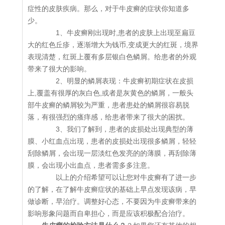
症性的皮肤疾病。那么，对于牛皮癣的症状你知道多
少。
1、牛皮癣刚出现时,患者的皮肤上出现至扁豆
大的红色丘疹，逐渐增大为钱币,变成更大的红斑，境界
表现清楚，红斑上覆有多层银白色鳞屑。给患者的外观
带来了很大的影响。
2、明显的鳞屑表现：牛皮癣初期症状在皮损
上,覆盖有很厚的灰白色,或者是灰黄色的鳞屑，一般头
部牛皮癣的鳞屑较为严重，患者患处的鳞屑很容易脱
落，有很强烈的瘙痒感，给患者带来了很大的困扰。
3、我们了解到，患者的皮损处出现典型的薄
膜、小红血点出现，患者的皮损处出现很多鳞屑，轻轻
刮除鳞屑，会出现一层淡红色发亮的的薄膜，再刮除薄
膜，会出现小出血点，患者需多多注意。
以上的介绍希望可以让您对牛皮癣有了进一步
的了解，在了解牛皮癣症状的基础上早点发现该病，早
做诊断，早治疗。调整好心态，不要因为牛皮癣带来的
影响形象问题而自卑担心，而是应该积极配合治疗。