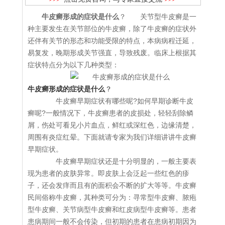
牛皮癣形成的症状是什么
？ 关节型牛皮癣是一
种主要发生在关节部位的牛皮癣，除了牛皮癣的症状外
还伴有关节的形态和功能受限的特点，本病病程迁延，
易复发，晚期形成关节强直，导致残废。临床上根据其
症状特点分为以下几种类型：
牛皮癣形成的症状是什么
？
牛皮癣早期症状有哪些呢?如何早期诊断牛皮
癣呢?一般情况下，牛皮癣患者的皮损处，轻轻刮除鳞
屑，伤处可看见小片血点，鲜红或深红色，边缘清楚，
周围有炎症红晕。下面就请专家为我们详细讲讲牛皮癣
早期症状。
牛皮癣早期症状还是十分明显的，一般主要表
现为患者的皮肤异常。即皮肤上会泛起一些红色的疹
子，还会发痒而且有的面积会不断的扩大等等。牛皮癣
民间俗称牛皮癣，其种类可分为：寻常型牛皮癣、脓疱
型牛皮癣、关节病型牛皮癣和红皮病型牛皮癣等。患者
患病期间一般不会传染，但初期的患者在患病初期因为