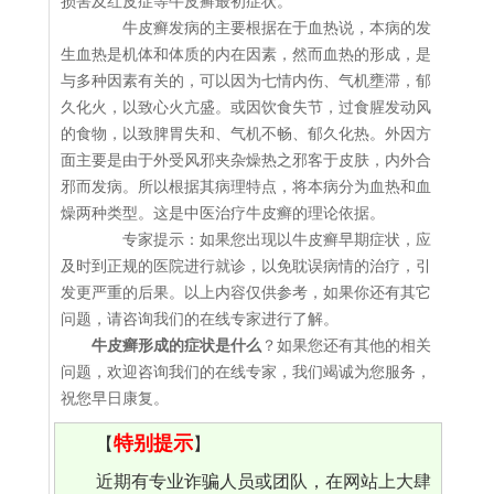
损害及红皮症等牛皮癣最初症状。
牛皮癣发病的主要根据在于血热说，本病的发
生血热是机体和体质的内在因素，然而血热的形成，是
与多种因素有关的，可以因为七情内伤、气机壅滞，郁
久化火，以致心火亢盛。或因饮食失节，过食腥发动风
的食物，以致脾胃失和、气机不畅、郁久化热。外因方
面主要是由于外受风邪夹杂燥热之邪客于皮肤，内外合
邪而发病。所以根据其病理特点，将本病分为血热和血
燥两种类型。这是中医治疗牛皮癣的理论依据。
专家提示：如果您出现以牛皮癣早期症状，应
及时到正规的医院进行就诊，以免耽误病情的治疗，引
发更严重的后果。以上内容仅供参考，如果你还有其它
问题，请咨询我们的在线专家进行了解。
牛皮癣形成的症状是什么
？如果您还有其他的相关
问题，欢迎咨询我们的在线专家，我们竭诚为您服务，
祝您早日康复。
特别提示
【
】
近期有专业诈骗人员或团队，在网站上大肆