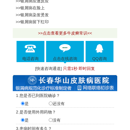
>>银屑病应激反应
>>银屑病在脸上
>>银屑病染发烫发
>>银屑病留下红印
>>点击查看更多牛皮癣常识<<
电话咨询
点击在线咨询
QQ咨询
[快速咨询通道]
只需1秒 即时回复
1.您是否已到医院确诊？
是
还没有
2.是否使用外用药物？
是
没有
3.患病时间有多久？