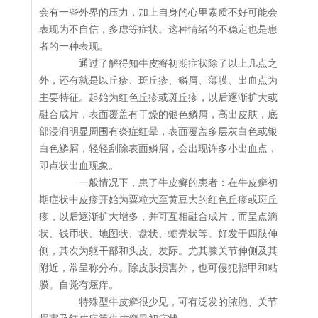
会有一些外界的压力，加上自身的心里素质不好可能会
表现为不自信，多虑等症状。这种情绪的不稳定也是患
者的一种表现。
通过了解得知牛皮癣初期症状除了以上几点之
外，还有就是以丘疹、斑丘疹、鳞屑、薄膜、出血点为
主要特征。起始为红色丘疹或斑丘疹，以后逐渐扩大或
融合成片，表面覆盖有干燥的银色鳞屑，高出皮肤，底
部浸润明显周围有炎症红晕，表面覆盖多层灰白色或银
白色鳞屑，轻轻刮除表面鳞屑，会出现许多小出血点，
即点状出血现象。
一般情况下，患了牛皮癣的患者：在牛皮癣初
期症状中皮疹开始为粟粒大至黄豆大的红色丘疹或斑丘
疹，以后逐渐扩大增多，并可互相融合成片，而呈点滴
状、钱币状、地图状、盘状、蛎壳状等。好发于四肢伸
侧，其次为躯干部和头皮、发际。尤其膝关节伸侧及其
附近，常呈称分布。除皮肤损害外，也可侵犯指甲和粘
膜。自觉有瘙痒。
特殊型牛皮癣很少见，可有泛发的脓胞、关节