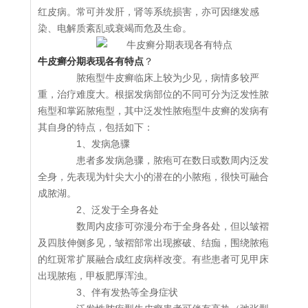
红皮病。常可并发肝，肾等系统损害，亦可因继发感
染、电解质紊乱或衰竭而危及生命。
牛皮癣分期表现各有特点
？
脓疱型牛皮癣临床上较为少见，病情多较严
重，治疗难度大。根据发病部位的不同可分为泛发性脓
疱型和掌跖脓疱型，其中泛发性脓疱型牛皮癣的发病有
其自身的特点，包括如下：
1、发病急骤
患者多发病急骤，脓疱可在数日或数周内泛发
全身，先表现为针尖大小的潜在的小脓疱，很快可融合
成脓湖。
2、泛发于全身各处
数周内皮疹可弥漫分布于全身各处，但以皱褶
及四肢伸侧多见，皱褶部常出现擦破、结痂，围绕脓疱
的红斑常扩展融合成红皮病样改变。有些患者可见甲床
出现脓疱，甲板肥厚浑浊。
3、伴有发热等全身症状