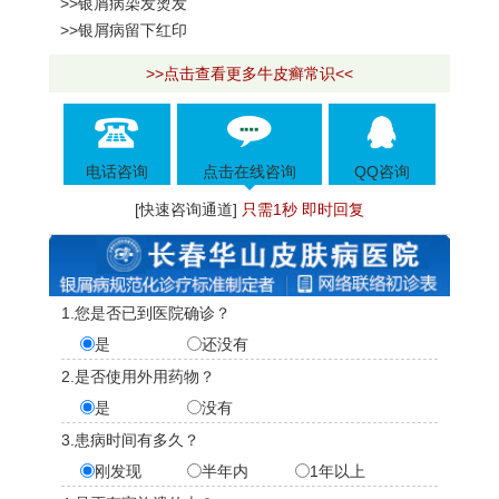
>>银屑病染发烫发
>>银屑病留下红印
>>点击查看更多牛皮癣常识<<
电话咨询
点击在线咨询
QQ咨询
[快速咨询通道]
只需1秒 即时回复
1.您是否已到医院确诊？
是
还没有
2.是否使用外用药物？
是
没有
3.患病时间有多久？
刚发现
半年内
1年以上