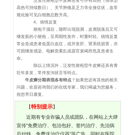
泛发性脓疱型牛皮癣患者可伴有高热（弛张型
高热可持续数日）、关节肿痛及乏力等全身症状，血常
规化验可见白细胞总数升高。
4、病情反复
脓疱干涸后，随即出现脱屑，皮屑脱落后又可
继发新的小脓疱，呈周期性发作，时重时轻。病情反复
常会造成患者低蛋白血症，或并发肝、肾系统损害，亦
可因继发感染、电解质紊乱或器官衰竭而危及患者生
命。
除以上情况外，泛发性脓疱型牛皮癣还具有青
壮年多发，常伴发沟状舌等特点。
牛皮癣分期表现各有特点
？如果您还有其他的相关
问题，欢迎咨询我们的在线专家，我们竭诚为您服务，
祝您早日康复。
特别提示
【
】
近期有专业诈骗人员或团队，在网站上大肆
宣传“免费治疗、包治包好、签约治疗、先治病
后付钱、免费送治疗仪器“等广告，同时在医院