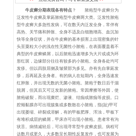
牛皮癣分期表现各有特点
？ 脓疱型牛皮癣分为
泛发性牛皮癣及掌跖脓疱型牛皮癣两大类。泛发性脓疱
型牛皮癣大多急性发病，可在数天内泛发全身，常伴有
高热、关节痛和肿胀、全身不适及白细胞增高、血沉加
快等全身症状，并在牛皮癣的基本损害上出现密集的针
头至粟粒大小的浅在性无菌性小脓疱，在表面覆盖着不
典型的牛皮癣鳞屑，以后脓疱迅速增多为大片或成为环
形红斑，边缘部分往往有较多的小脓疱。全身各处均可
发疹。但以四肢屈侧及皱襞部为多见。亦有先自掌跖发
疹，后再延及全身者。有的病人在短期内，全身迅速发
红肿胀，并出现无数的无菌小脓疱。脓疱于数日后干涸
脱屑，但其后又可泛发新的脓疱。常因摩擦等外因，使
脓疱破裂，而出现糜烂、渗液、结痂或脓痂等皮损。口
腔颊黏膜亦可出现簇集或多数散在小脓疱，指(趾)甲可
出现萎缩、碎裂或溶解，有的甲板肥厚、浑浊，甲板下
有堆积成层的鳞屑，甲床亦可出现小脓疱。患者常有沟
状舌。病情减轻后，可出现寻常型牛皮癣皮损。病程可
达数月或更久，大多数呈长期性反复发作，也可发展为