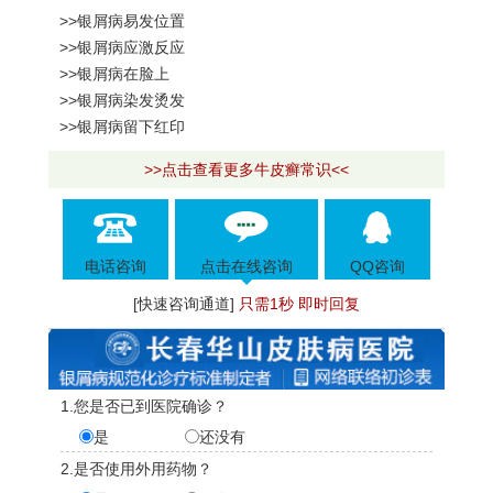
>>银屑病易发位置
>>银屑病应激反应
>>银屑病在脸上
>>银屑病染发烫发
>>银屑病留下红印
>>点击查看更多牛皮癣常识<<
电话咨询
点击在线咨询
QQ咨询
[快速咨询通道]
只需1秒 即时回复
1.您是否已到医院确诊？
是
还没有
2.是否使用外用药物？