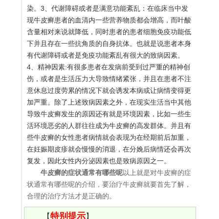
染。3、代谢障碍或者是满意功能紊乱：在临床当中发
现牛皮癣患者的血清内一些营养物质都会增高，而叶酸
含量相对来说就降低，同时患者的患者细胞免疫功能低
下并且存在一些抗角质的自身抗体。也就是说患者本身
有代谢障碍或者是免疫功能紊乱有很大的致病因素。
4、精神因素:有很多患者在发病前受到过严重的精神创
伤，或者是生活压力大导致情绪紧张，并且在患者不注
意休息过度劳累的情况下就会诱发本病或让病情变得更
加严重。除了上述致病因素之外，在现实生活当中其他
导致牛皮癣发生的原因还有就是环境因素，比如一些生
活环境恶劣的人群往往成为牛皮癣的高发群体。并且有
些牛皮癣的女性患者病情就会表现为在经期前后加重，
在妊娠期皮疹就会慢慢的消退，在分娩后病情还会再次
复发，因此女性内分泌因素也是致病原因之一。
牛皮癣的症状通常有哪些呢
以上就是对牛皮癣的症
状通常有哪些呢的介绍，要治疗牛皮癣就要首先了解，
合理的治疗方法才是正确的。
特别提示
【
】