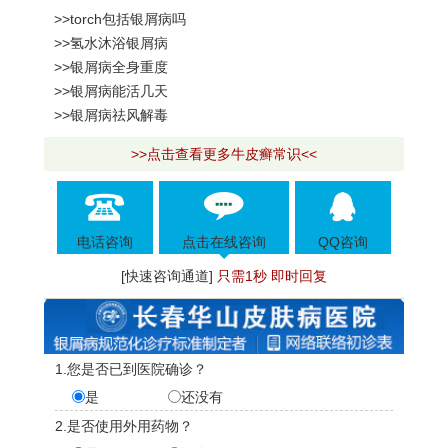
>>torch包括银屑病吗
>>氢水沐浴银屑病
>>银屑病全身重度
>>银屑病能活几天
>>银屑病祛风解毒
>>点击查看更多牛皮癣常识<<
电话咨询
点击在线咨询
QQ咨询
[快速咨询通道]
只需1秒 即时回复
1.您是否已到医院确诊？
是
还没有
2.是否使用外用药物？