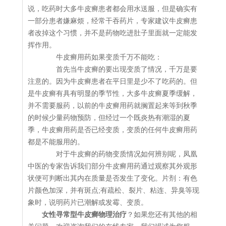
说，吃药时大多牛皮癣患者都会用水送服，但是确实有
一部分患者嫌麻烦，经常干吞药片，专家建议牛皮癣患
者改掉这个习惯，并不是药物吃进肚子里面就一定能发
挥作用。
牛皮癣用药如果变质千万不能吃：
首先当牛皮癣的要出现变质了情况，千万是要
注意的。因为牛皮癣患者在平日里是少不了吃药的。但
是牛皮癣有具有明显的季节性，大多牛皮癣夏季缓解，
并不需要服药，以前的牛皮癣用药就搁置起来等到秋季
的时候少量药物预防，但经过一个既炎热有潮湿的夏
季，牛皮癣用药是否已经变质，变质的任何牛皮癣用药
都是不能服用的。
对于牛皮癣的药物变质情况如何辨别呢，凤凰
中医的专家告诉我们部分牛皮癣用药通过观察其外观形
状便可判断出其内在质量是否发生了变化。片剂：有色
片颜色加深，并有斑点;有疏松、裂片、粘连、异臭等现
象时，说明药片已潮解或发霉、变质。
女性寻常型牛皮癣物理治疗
？如果您还有其他的相