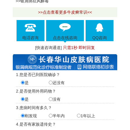
>>银屑病祛风解毒
>>点击查看更多牛皮癣常识<<
电话咨询
点击在线咨询
QQ咨询
[快速咨询通道]
只需1秒 即时回复
1.您是否已到医院确诊？
是
还没有
2.是否使用外用药物？
是
没有
3.患病时间有多久？
刚发现
半年内
1年以上
4.是否有家族遗传史？