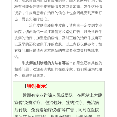
则，切忌盲目用药或者滥用药物。因为这两种行为，都
极有可能会导致牛皮癣病情复发或者加重。发生这种情
况后，牛皮癣患者在治疗的信心上也会因此受到严重打
击，而丧失治疗信心。
治疗皮肤病顽症牛皮癣，请患者一定要到专业
医院，切勿听信一些江湖偏方和路边广告，以免延误牛
皮癣的治疗，加重您的病情。及时正确的治疗牛皮癣可
以及早的还您健康干净的皮肤。以上内容仅供参考，如
有疑问和问题请咨询本网站的在线专业或拨打热线电
话。
牛皮癣鉴别诊断的方法有哪些
？如果您还有其他的
相关问题，欢迎咨询我们的在线专家，我们竭诚为您服
务，祝您早日康复。
特别提示
【
】
近期有专业诈骗人员或团队，在网站上大肆
宣传“免费治疗、包治包好、签约治疗、先治病
后付钱、免费送治疗仪器“等广告，同时在医院