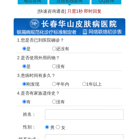
电话咨询
点击在线咨询
QQ咨询
[快速咨询通道]
只需1秒 即时回复
1.您是否已到医院确诊？
是
还没有
2.是否使用外用药物？
是
没有
3.患病时间有多久？
刚发现
半年内
1年以上
4.是否有家族遗传史？
有
没有
姓名：
性别：
男
女