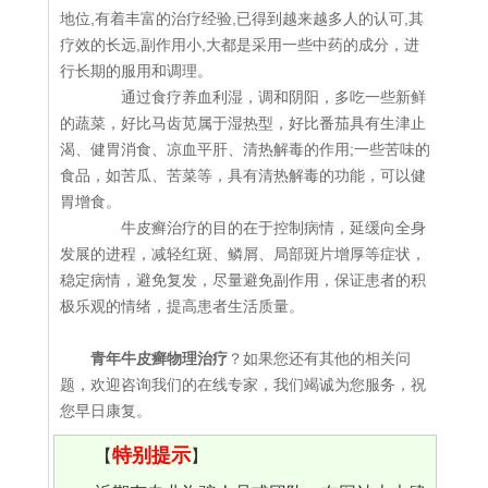
地位,有着丰富的治疗经验,已得到越来越多人的认可,其
疗效的长远,副作用小,大都是采用一些中药的成分，进
行长期的服用和调理。
通过食疗养血利湿，调和阴阳，多吃一些新鲜
的蔬菜，好比马齿苋属于湿热型，好比番茄具有生津止
渴、健胃消食、凉血平肝、清热解毒的作用;一些苦味的
食品，如苦瓜、苦菜等，具有清热解毒的功能，可以健
胃增食。
牛皮癣治疗的目的在于控制病情，延缓向全身
发展的进程，减轻红斑、鳞屑、局部斑片增厚等症状，
稳定病情，避免复发，尽量避免副作用，保证患者的积
极乐观的情绪，提高患者生活质量。
青年牛皮癣物理治疗
？如果您还有其他的相关问
题，欢迎咨询我们的在线专家，我们竭诚为您服务，祝
您早日康复。
特别提示
【
】