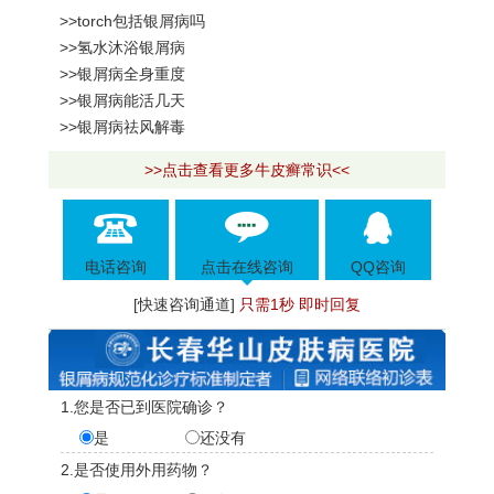
>>torch包括银屑病吗
>>氢水沐浴银屑病
>>银屑病全身重度
>>银屑病能活几天
>>银屑病祛风解毒
>>点击查看更多牛皮癣常识<<
电话咨询
点击在线咨询
QQ咨询
[快速咨询通道]
只需1秒 即时回复
1.您是否已到医院确诊？
是
还没有
2.是否使用外用药物？