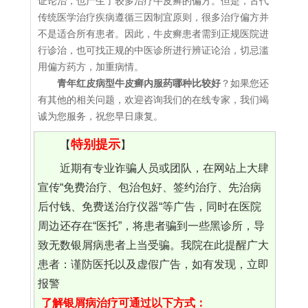
证论治，也产生了较多治疗牛皮癣的偏方。但是，古代
传统医学治疗疾病遵循三因制宜原则，很多治疗偏方并
不是适合所有患者。因此，牛皮癣患者需到正规医院进
行诊治，也可找正规的中医诊所进行辨证论治，切忌滥
用偏方药方，加重病情。
青年红皮病型牛皮癣内服药哪种比较好
？如果您还
有其他的相关问题，欢迎咨询我们的在线专家，我们竭
诚为您服务，祝您早日康复。
特别提示
【
】
近期有专业诈骗人员或团队，在网站上大肆
宣传“免费治疗、包治包好、签约治疗、先治病
后付钱、免费送治疗仪器“等广告，同时在医院
周边还存在“医托”，将患者骗到一些黑诊所，导
致无数银屑病患者上当受骗。我院在此提醒广大
患者：谨防医托以及虚假广告，如有发现，立即
报警
了解银屑病治疗可通过以下方式：