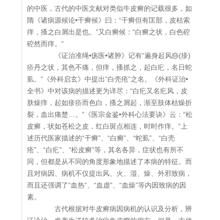
的中医，古代的中医文献对类似牛皮癣的记载很多，如
隋《诸病源候论•干癣候》曰：“干癣但有匡部，皮枯索
痒，搔之白屑出是也。”又白癣候：“白癣之状，白色硿
硿然而痒。”
《证治准绳•疡医•诸肿》记有“遍身起风痧(疹)
疥丹之状，其色不痛，但痒，搔抓之，起白疕，名日蛇
虱。”《外科启玄》中提出“白壳疮”之名。《外科证治•
全书》中对该病的描述更为详尽：“白疕又名疕风，皮
肤燥痒，起如疹疥而色白，搔之屑起，渐至肢体枯燥折
裂，血出痛楚…。”《医宗金鉴•外科心法要诀》云：“松
皮癣，状如苍松之皮，红白斑点相连，时时作痒。”上
述历代医家描述的“干癣”、“白癣”、“蛇虱”、“白壳
疮”、“白疕”、“松皮癣”等，其名各异，症状也有所不
同，但都是从不同的角度形象地描述了本病的特征。而
且对病因、病机不仅提出风、火、湿、燥、外邪致病，
而且还强调了“血热”、“血虚”、“血燥”等内因致病的因
素。
古代根据对牛皮癣病因病机的认识及分析，辨