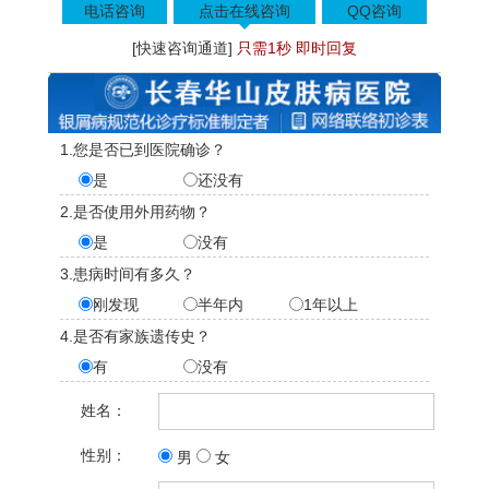
电话咨询
点击在线咨询
QQ咨询
[快速咨询通道]
只需1秒 即时回复
1.您是否已到医院确诊？
是
还没有
2.是否使用外用药物？
是
没有
3.患病时间有多久？
刚发现
半年内
1年以上
4.是否有家族遗传史？
有
没有
姓名：
性别：
男
女