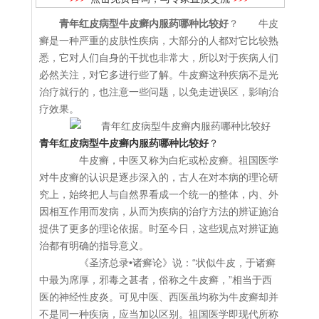
青年红皮病型牛皮癣内服药哪种比较好
？ 牛皮
癣是一种严重的皮肤性疾病，大部分的人都对它比较熟
悉，它对人们自身的干扰也非常大，所以对于疾病人们
必然关注，对它多进行些了解。牛皮癣这种疾病不是光
治疗就行的，也注意一些问题，以免走进误区，影响治
疗效果。
青年红皮病型牛皮癣内服药哪种比较好
？
牛皮癣，中医又称为白疕或松皮癣。祖国医学
对牛皮癣的认识是逐步深入的，古人在对本病的理论研
究上，始终把人与自然界看成一个统一的整体，内、外
因相互作用而发病，从而为疾病的治疗方法的辨证施治
提供了更多的理论依据。时至今日，这些观点对辨证施
治都有明确的指导意义。
《圣济总录•诸癣论》说：“状似牛皮，于诸癣
中最为席厚，邪毒之甚者，俗称之牛皮癣，”相当于西
医的神经性皮炎。可见中医、西医虽均称为牛皮癣却并
不是同一种疾病，应当加以区别。祖国医学即现代所称