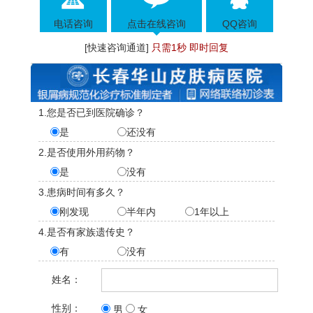
电话咨询
点击在线咨询
QQ咨询
[快速咨询通道]
只需1秒 即时回复
1.您是否已到医院确诊？
是
还没有
2.是否使用外用药物？
是
没有
3.患病时间有多久？
刚发现
半年内
1年以上
4.是否有家族遗传史？
有
没有
姓名：
性别：
男
女