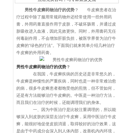
男性牛皮癣药物治疗的优势
？ 牛皮癣患者在治
疗过程中除了服用常规药物外还经常使用一些外用药
膏，外用药膏直接作用于皮肤，不破坏肠胃，并通过皮
肤吸收进入血液，因此见效更快。同时，外用膏药无任
何毒副作用，不会增加肝脏负担，被医学界誉为治疗牛
皮癣的“绿色的疗法”。下面我们就来简单介绍几种治疗
牛皮癣的外用药膏。
男性牛皮癣药物治疗的优势
？
在我国，牛皮癣疾病的历史还是非常悠久的，
牛皮癣是种慢性的严重疾病，同时也是一种非常难治愈
的病，很多牛皮癣患者都饱受他的煎熬，但不管如何，
还是有方法能够治疗牛皮癣的。中医是一种治疗方法，
而且我们在治疗的时候，还能调理我们的身体。
一、因为中医治疗是比较注重调理的，所以能
够深入到皮肤的深层去治疗牛皮癣，采用中医治疗牛皮
癣，能很好地促使皮损消退，取得较好的治疗效果，这
是由于中药成分会深入到人体内部，改善机内内环境，