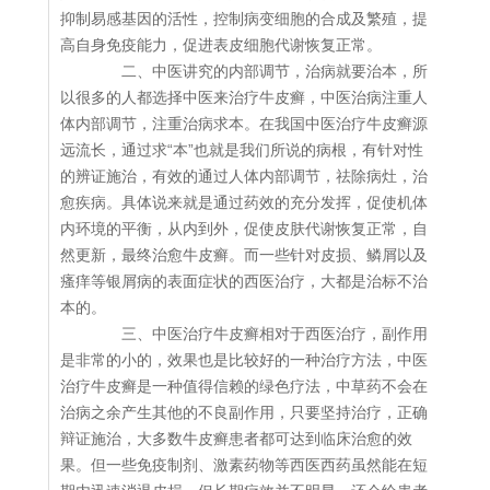
抑制易感基因的活性，控制病变细胞的合成及繁殖，提
高自身免疫能力，促进表皮细胞代谢恢复正常。
二、中医讲究的内部调节，治病就要治本，所
以很多的人都选择中医来治疗牛皮癣，中医治病注重人
体内部调节，注重治病求本。在我国中医治疗牛皮癣源
远流长，通过求“本”也就是我们所说的病根，有针对性
的辨证施治，有效的通过人体内部调节，祛除病灶，治
愈疾病。具体说来就是通过药效的充分发挥，促使机体
内环境的平衡，从内到外，促使皮肤代谢恢复正常，自
然更新，最终治愈牛皮癣。而一些针对皮损、鳞屑以及
瘙痒等银屑病的表面症状的西医治疗，大都是治标不治
本的。
三、中医治疗牛皮癣相对于西医治疗，副作用
是非常的小的，效果也是比较好的一种治疗方法，中医
治疗牛皮癣是一种值得信赖的绿色疗法，中草药不会在
治病之余产生其他的不良副作用，只要坚持治疗，正确
辩证施治，大多数牛皮癣患者都可达到临床治愈的效
果。但一些免疫制剂、激素药物等西医西药虽然能在短