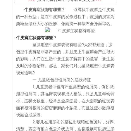
牛皮癣症状都有哪些
？ 点滴状牛皮癣是牛皮癣
的一种分型，是在牛皮癣的发作过程中，皮损的损害为
粟粒至绿豆大小的丘疹，像雨滴一样散布全身而得名。
牛皮癣症状都有哪些
？
童脓疱型牛皮癣表现有哪些?大家都知道，脓
包型牛皮癣是非常严重的，并且患上牛皮癣会产生很大
的影响，人们在生活中要注意了解其中的危害，要注意
及时的诊断治疗。那么，家长们对儿童脓疱型牛皮癣表
现知道吗?
一.儿童脓包型银屑病的症状特征
1.儿童患者中也有严重类型的银屑病，例如脓
疱型银屑病，其临床表现和成人相似，只是儿童年幼弱
小，症状比较重，经常是全身泛发，在大面积的红斑表
面有很薄很薄的密密麻麻的小脓疱，而且这些小脓疱很
快融合成脓湖。
2.婴儿在用尿布的部位出现暗红色斑片，分界
清楚，表面有银白色云片状皮屑，皮损发展可以超过尿