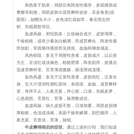
风热客于肌表：局部仅有阵发性瘙痒，多因搔抓或
摩擦等刺激，局部皮肤出现苔癣样皮疹，呈多角形(或
圆形)，如帽头大小，皮色淡红或如常，兼见情志抑
郁、失眠易怒等症。
血虚风燥，邪结肌表：丘疹融合成片，皮肤增厚，
干燥粗糙，或有少量灰白鳞屑，而成苔癣化，阵发性瘙
痒加剧，常因瘙痒搔抓而见抓痕、血痂和继发感染。
风热郁阻：多见于局限性患者，皮损成片，以丘疹
为主，呈淡红或淡褐色，粗糙肥厚，阵发剧痒，抓搔后
迅速苔癣样变。舌苔薄或微腻，脉濡滑或濡缓。
血热风盛：多见于泛发性患者，皮损色红，泛发全
身，呈大片浸润性潮红斑块，有抓痕、血痂，成苔癣样
变，奇痒不止，人夜尤甚，伴心烦，口渴，失眠多梦，
心急易怒。舌质红，苔薄，脉滑数或弦。
血虚风燥：病久皮损不愈，日渐加重，局部皮损增
厚粗糙，色淡或浅褐，表面干燥有鳞屑，剧烈瘙痒，人
夜尤甚。舌质淡，苔薄，脉细。
牛皮癣得病后的症状
。通过上述的介绍，我们知道