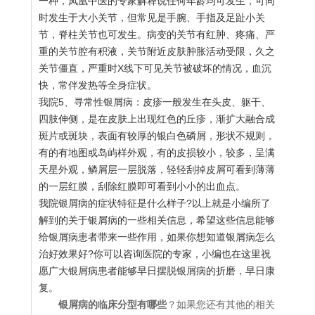
一种，凤凰中医的专家解释说任何年龄均可发生，可同
时发生于大小关节，但常见是手腕、手指及足趾小关
节，脊柱关节也可发生。病变的关节有红肿、疼痛、严
重的关节腔有积液，关节附近皮肤肿胀活动受限，久之
关节僵直，严重时X线下可见关节被破坏的情况，血沉
快，常伴发热等全身症状。
我院5、寻常性银屑病：皮疹一般发生在头皮、躯干、
四肢伸侧，是在皮肤上出现红色的丘疹，渐扩大融合成
斑片或斑块，表面有较厚的银白色磷屑，形状不规则，
有的有地图或岛屿样外观，有的皮损较小，较多，呈满
天星外观，鳞屑层一层脱落，轻轻刮掉皮屑可看到薄薄
的一层红膜，刮除红膜即可看到小小的出血点。
我院银屑病的症状特征是什么样子?以上就是小编所了
解到的关于银屑病的一些相关信息，希望这些信息能够
给银屑病患者带来一些作用，如果你想知道银屑病怎么
治好效果好?你可以咨询医院的专家，小编也在这里祝
愿广大银屑病患者能够早日摆脱银屑病的折磨，早日康
复。
银屑病的临床分型有哪些
？如果您还有其他的相关