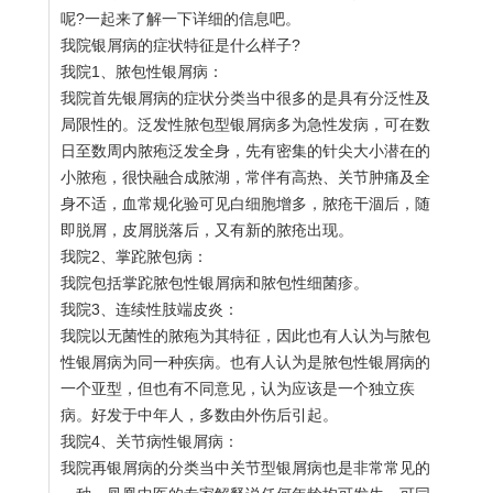
呢?一起来了解一下详细的信息吧。
我院银屑病的症状特征是什么样子?
我院1、脓包性银屑病：
我院首先银屑病的症状分类当中很多的是具有分泛性及
局限性的。泛发性脓包型银屑病多为急性发病，可在数
日至数周内脓疱泛发全身，先有密集的针尖大小潜在的
小脓疱，很快融合成脓湖，常伴有高热、关节肿痛及全
身不适，血常规化验可见白细胞增多，脓疮干涸后，随
即脱屑，皮屑脱落后，又有新的脓疮出现。
我院2、掌跎脓包病：
我院包括掌跎脓包性银屑病和脓包性细菌疹。
我院3、连续性肢端皮炎：
我院以无菌性的脓疱为其特征，因此也有人认为与脓包
性银屑病为同一种疾病。也有人认为是脓包性银屑病的
一个亚型，但也有不同意见，认为应该是一个独立疾
病。好发于中年人，多数由外伤后引起。
我院4、关节病性银屑病：
我院再银屑病的分类当中关节型银屑病也是非常常见的