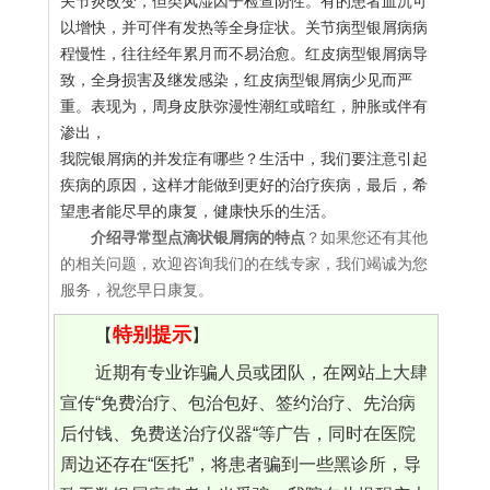
关节炎改变，但类风湿因子检查阴性。有的患者血沉可
以增快，并可伴有发热等全身症状。关节病型银屑病病
程慢性，往往经年累月而不易治愈。红皮病型银屑病导
致，全身损害及继发感染，红皮病型银屑病少见而严
重。表现为，周身皮肤弥漫性潮红或暗红，肿胀或伴有
渗出，
我院银屑病的并发症有哪些？生活中，我们要注意引起
疾病的原因，这样才能做到更好的治疗疾病，最后，希
望患者能尽早的康复，健康快乐的生活。
介绍寻常型点滴状银屑病的特点
？如果您还有其他
的相关问题，欢迎咨询我们的在线专家，我们竭诚为您
服务，祝您早日康复。
特别提示
【
】
近期有专业诈骗人员或团队，在网站上大肆
宣传“免费治疗、包治包好、签约治疗、先治病
后付钱、免费送治疗仪器“等广告，同时在医院
周边还存在“医托”，将患者骗到一些黑诊所，导