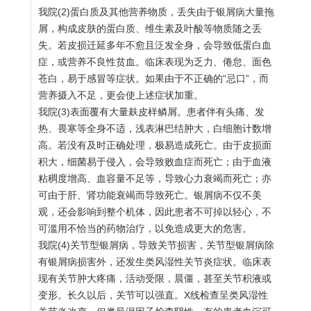
我院(2)蛋白质及其他营养物质，丢失由于银屑病大量拖
屑，构成皮肤的蛋白质、维生素及叶酸等物质随之丢
失。若皮损迁延多年不愈且泛发全身，会导致低蛋白血
症，或营养不良性贫血。临床表现为乏力、倦怠、面色
苍白，易于感冒等症状。如果由于不正确的“忌口”，而
营养摄入不足，更会使上述症状加重。
我院(3)表面覆有大量麸皮样鳞屑。患者伴有头痛、发
热、畏寒等全身不适，浅表淋巴结肿大，白细胞计数增
高。若没有及时正确处理，极易造成死亡。由于皮损面
积大，细菌易于侵入，会导致败血症而死亡；由于血液
粘稠度增高、血容量不足等，导致心力衰竭而死亡；亦
可由于肝、肾功能衰竭而导致死亡。银屑病不仅不美
观，还会影响到整个机体，因此患者不可掉以轻心，不
可滥用不恰当的药物治疗，以免造成更大的危害。
我院(4)关节型银屑病，导致关节损害，关节型银屑病除
有银屑病损害外，还发生类风湿性关节炎症状。临床表
现有关节肿大疼痛，活动受限，晨僵，甚至关节积液或
变形。长久以后，关节可以强直。X线检查呈类风湿性