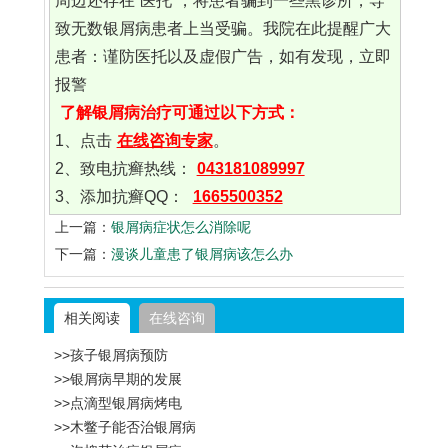
周边还存在“医托”，将患者骗到一些黑诊所，导
致无数银屑病患者上当受骗。我院在此提醒广大
患者：谨防医托以及虚假广告，如有发现，立即
报警
了解银屑病治疗可通过以下方式：
1、点击
在线咨询专家
。
2、致电抗癣热线：
043181089997
3、添加抗癣QQ：
1665500352
上一篇：
银屑病症状怎么消除呢
下一篇：
漫谈儿童患了银屑病该怎么办
相关阅读
在线咨询
>>孩子银屑病预防
>>银屑病早期的发展
>>点滴型银屑病烤电
>>木鳖子能否治银屑病