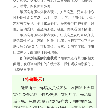
状、疣状、蛎壳状等。可发于全身各处 皮肤，但以头
皮、后背、四肢伸侧多见。
银屑病有哪些症状表现3 、关节病型主要为非对称
性外周性多关节炎，以手、腕、 足等小关节特别是指趾
末端关节多见，变可累及脊柱。受累关节红肿疼痛、晨
僵、活动受限，甚至畸形变、强直。类风湿因子阴性 。
银屑病有哪些症状表现4 、红皮病型表现为全身皮
肤弥漫性潮红、浸润、肿胀、脱屑，皮损间可有正常皮
肤，称为“皮岛 ”。可见发热、畏寒、头痛等症状。伴淋
巴结肿大，白细胞计数可增高。
如何识别银屑病的症状呢
？如果您还有其他的相关
问题，欢迎咨询我们的在线专家，我们竭诚为您服务，
祝您早日康复。
特别提示
【
】
近期有专业诈骗人员或团队，在网站上大肆
宣传“免费治疗、包治包好、签约治疗、先治病
后付钱、免费送治疗仪器“等广告，同时在医院