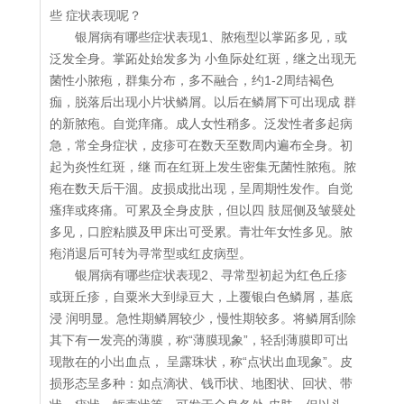
些 症状表现呢？
银屑病有哪些症状表现1、脓疱型以掌跖多见，或
泛发全身。掌跖处始发多为 小鱼际处红斑，继之出现无
菌性小脓疱，群集分布，多不融合，约1-2周结褐色
痂，脱落后出现小片状鳞屑。以后在鳞屑下可出现成 群
的新脓疱。自觉痒痛。成人女性稍多。泛发性者多起病
急，常全身症状，皮疹可在数天至数周内遍布全身。初
起为炎性红斑，继 而在红斑上发生密集无菌性脓疱。脓
疱在数天后干涸。皮损成批出现，呈周期性发作。自觉
瘙痒或疼痛。可累及全身皮肤，但以四 肢屈侧及皱襞处
多见，口腔粘膜及甲床出可受累。青壮年女性多见。脓
疱消退后可转为寻常型或红皮病型。
银屑病有哪些症状表现2、寻常型初起为红色丘疹
或斑丘疹，自粟米大到绿豆大，上覆银白色鳞屑，基底
浸 润明显。急性期鳞屑较少，慢性期较多。将鳞屑刮除
其下有一发亮的薄膜，称“薄膜现象”，轻刮薄膜即可出
现散在的小出血点， 呈露珠状，称“点状出血现象”。皮
损形态呈多种：如点滴状、钱币状、地图状、回状、带