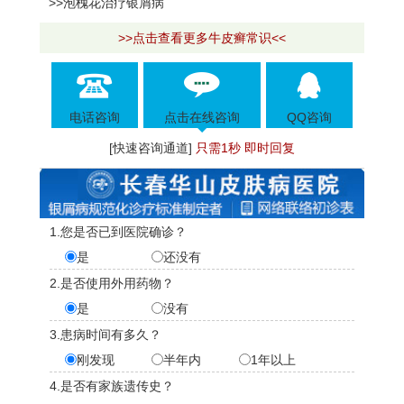
>>泡槐花治疗银屑病
>>点击查看更多牛皮癣常识<<
电话咨询
点击在线咨询
QQ咨询
[快速咨询通道]
只需1秒 即时回复
1.您是否已到医院确诊？
是
还没有
2.是否使用外用药物？
是
没有
3.患病时间有多久？
刚发现
半年内
1年以上
4.是否有家族遗传史？