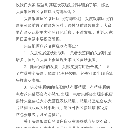
以我们大家 应当对其症状表现进行详细的了解。那么，
头皮银屑病的临床症状有哪些呢？
头皮银屑病的临床症 状有哪些呢，头皮银屑症状的
皮损可能扩展至前额发际处，侵蚀到前额数厘米，大多
呈点滴状或指甲大小的红色丘疹，不难发现， 所以人家
再日常生活中要提高警惕。
头皮银屑病的临床症状有哪些：
1、头皮银屑症状出现时，患者发迹间的头屑明 显
增多，同时在头皮上会呈现出带状的皮肤损害。
2、随着病情的发展，头部皮损有时融合成片，甚
至布满整个头皮，鳞屑 也变得较厚，还有可能出现毛笔
头样束状表现。
3、头皮银屑病的临床症状有哪些呢，有些银屑病
患者的头部还会有小脓包 出现，患者头部会出现多数密
集针头至粟粒大小无菌性表浅脓疱，脓疱相互融合成大
片脓糊状或成为环形斑状，遇到外界的接触摩 擦之后，
脓包会破裂，甚至是糜烂。
关于头皮银屑病的临床症状有哪些就介绍这么多，