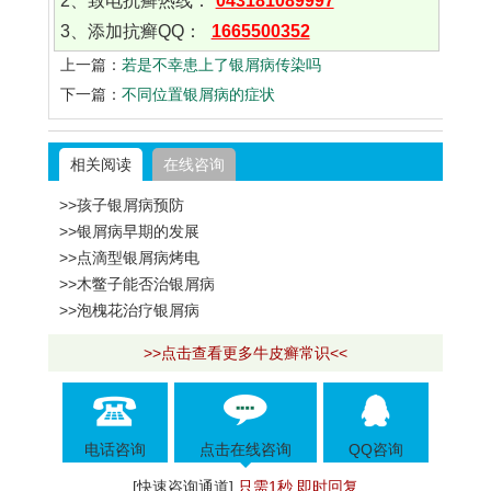
2、致电抗癣热线：
043181089997
3、添加抗癣QQ：
1665500352
上一篇：
若是不幸患上了银屑病传染吗
下一篇：
不同位置银屑病的症状
相关阅读
在线咨询
>>孩子银屑病预防
>>银屑病早期的发展
>>点滴型银屑病烤电
>>木鳖子能否治银屑病
>>泡槐花治疗银屑病
>>点击查看更多牛皮癣常识<<
电话咨询
点击在线咨询
QQ咨询
[快速咨询通道]
只需1秒 即时回复