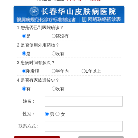
1.您是否已到医院确诊？
是
还没有
2.是否使用外用药物？
是
没有
3.患病时间有多久？
刚发现
半年内
1年以上
4.是否有家族遗传史？
有
没有
姓名：
性别：
男
女
联系方式：