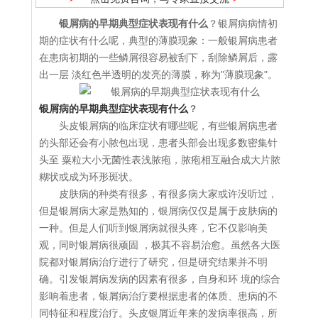
银屑病的早期典型症状表现有什么
？银屑病病情初
期的症状有什么呢，典型的薄膜现象：一般银屑病患者
在患病初期的一些鳞屑很容易被刮下，刮除鳞屑后，露
出一层 淡红色半透明的发亮的薄膜，称为"薄膜现象"。
银屑病的早期典型症状表现有什么
？
头皮银屑病的临床症状有哪些呢，有些银屑病患者
的头部还会有小脓包出现，患者头部会出现多数密集针
头至 粟粒大小无菌性表浅脓疱，脓疱相互融合成大片脓
糊状或成为环形斑状。
皮肤病的种类有很多，有很多病大家或许没听过，
但是银屑病大家是熟知的，银屑病仅仅是属于皮肤病的
一种。但是人们听到银屑病就很头疼，它不仅影响美
观，同时银屑病很顽固 ，极其不容易治愈。虽然各大医
院都对银屑病治疗进行了研究，但是研究结果并不明
确。引发银屑病发病的因素有很多，自身和环 境的综合
影响着患者，银屑病治疗要根据患者的体质、患病的不
同特征和程度治疗。头皮银屑近年来的发病率很高，所