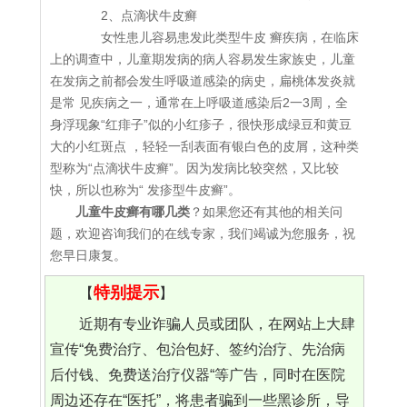
2、点滴状牛皮癣
女性患儿容易患发此类型牛皮 癣疾病，在临床
上的调查中，儿童期发病的病人容易发生家族史，儿童
在发病之前都会发生呼吸道感染的病史，扁桃体发炎就
是常 见疾病之一，通常在上呼吸道感染后2一3周，全
身浮现象“红痱子”似的小红疹子，很快形成绿豆和黄豆
大的小红斑点 ，轻轻一刮表面有银白色的皮屑，这种类
型称为“点滴状牛皮癣”。因为发病比较突然，又比较
快，所以也称为“ 发疹型牛皮癣”。
儿童牛皮癣有哪几类
？如果您还有其他的相关问
题，欢迎咨询我们的在线专家，我们竭诚为您服务，祝
您早日康复。
特别提示
【
】
近期有专业诈骗人员或团队，在网站上大肆
宣传“免费治疗、包治包好、签约治疗、先治病
后付钱、免费送治疗仪器“等广告，同时在医院
周边还存在“医托”，将患者骗到一些黑诊所，导