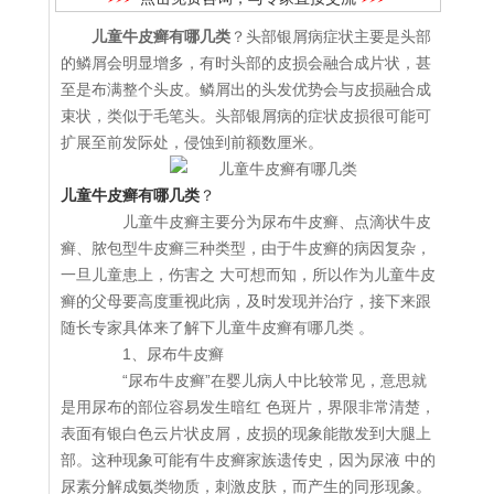
儿童牛皮癣有哪几类
？头部银屑病症状主要是头部
的鳞屑会明显增多，有时头部的皮损会融合成片状，甚
至是布满整个头皮。鳞屑出的头发优势会与皮损融合成
束状，类似于毛笔头。头部银屑病的症状皮损很可能可
扩展至前发际处，侵蚀到前额数厘米。
儿童牛皮癣有哪几类
？
儿童牛皮癣主要分为尿布牛皮癣、点滴状牛皮
癣、脓包型牛皮癣三种类型，由于牛皮癣的病因复杂，
一旦儿童患上，伤害之 大可想而知，所以作为儿童牛皮
癣的父母要高度重视此病，及时发现并治疗，接下来跟
随长专家具体来了解下儿童牛皮癣有哪几类 。
1、尿布牛皮癣
“尿布牛皮癣”在婴儿病人中比较常见，意思就
是用尿布的部位容易发生暗红 色斑片，界限非常清楚，
表面有银白色云片状皮屑，皮损的现象能散发到大腿上
部。这种现象可能有牛皮癣家族遗传史，因为尿液 中的
尿素分解成氨类物质，刺激皮肤，而产生的同形现象。