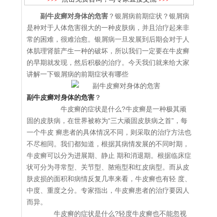
副牛皮癣对身体的危害
？银屑病前期症状？银屑病
是种对于人体危害很大的一种皮肤病，并且治疗起来非
常的困难，很难治愈。银屑病一旦发展到后期会对于人
体肌理肾脏产生一种的破坏，所以我们一定要在牛皮癣
的早期就发现，然后积极的治疗。今天我们就来给大家
讲解一下银屑病的前期症状有哪些
副牛皮癣对身体的危害
？
牛皮癣的症状是什么?牛皮癣是一种极其顽
固的皮肤病，在世界被称为“三大顽固皮肤病之首”，每
一个牛皮 癣患者的具体情况不同，则采取的治疗方法也
不尽相同。我们都知道，根据其病情发展的不同时期，
牛皮癣可以分为进展期、静止 期和消退期。根据临床症
状可分为寻常型、关节型、脓疱型和红皮病型。而从皮
肤皮损的面积和病情反复几率来看，牛皮癣也有轻 度、
中度、重度之分。专家指出，牛皮癣患者的治疗要因人
而异。
牛皮癣的症状是什么?轻度牛皮癣也不能忽视