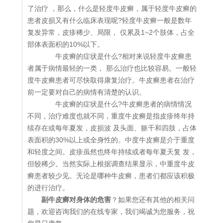
了治疗 ，那么，什么是轻度牛皮癣，属于轻度牛皮癣的
患者皮损又有什么临床表现呢?轻度牛皮癣一般是数年
复发异常，皮疹稀少、局限， 仅累及1~2个肢体，占全
部体表面积的10%以下。
牛皮癣的症状是什么?相对来说轻度牛皮癣患
者属于病情最轻的一类， 那么治疗也比较容易。一般轻
度牛皮癣患者可尽快取得康复治疗。牛皮癣患者在治疗
前一定要对自己的病情有清楚的认识。
牛皮癣的症状是什么?牛皮癣患者的病情情况
不同，治疗难度也就不同，重度牛皮癣是指皮疹终年持
续存在或每年夏发，皮损波 及头面、躯干和四肢，占体
表面积的30%以上或全身性的。中度牛皮癣是介于重度
和轻度之间。皮疹虽然也终年持续或者每年夏天复 发，
但较稀少。当然实际上根据调查结果显示，中重度牛皮
癣患者较少见。无论是哪种牛皮癣，患者们都应该积极
的进行治疗。
副牛皮癣对身体的危害
？如果您还有其他的相关问
题，欢迎咨询我们的在线专家，我们竭诚为您服务，祝