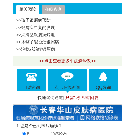
相关阅读
在线咨询
>>孩子银屑病预防
>>银屑病早期的发展
>>点滴型银屑病烤电
>>木鳖子能否治银屑病
>>泡槐花治疗银屑病
>>点击查看更多牛皮癣常识<<
电话咨询
点击在线咨询
QQ咨询
[快速咨询通道]
只需1秒 即时回复
1.您是否已到医院确诊？
是
还没有