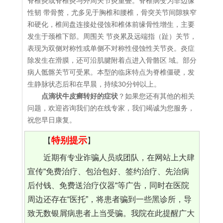
脊椎炎或脊椎炎与外周关节炎重叠。脊椎病变为非边缘
性韧 带骨赘，尤多见于胸椎和腰椎，骨突关节间隙狭窄
和硬化，椎间盘连接处侵蚀和椎体前缘骨性增生，主要
发生于颈椎下部。周围关 节炎累及远端指（趾）关节，
表现为双侧对称性或单侧不对称性侵蚀性关节炎。炎症
除发生在滑膜，还可沿肌腱附着点进入骨骼区 域。部分
病人骶髂关节可受累。本型的临床特点为脊椎僵硬，发
生静脉状态后和在早晨，持续30分钟以上。
点滴状牛皮癣转好的症状
？如果您还有其他的相关
问题，欢迎咨询我们的在线专家，我们竭诚为您服务，
祝您早日康复。
特别提示
【
】
近期有专业诈骗人员或团队，在网站上大肆
宣传“免费治疗、包治包好、签约治疗、先治病
后付钱、免费送治疗仪器“等广告，同时在医院
周边还存在“医托”，将患者骗到一些黑诊所，导
致无数银屑病患者上当受骗。我院在此提醒广大