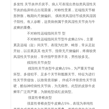
多发性 关节炎伴爪状手。病人可表现出类似类风湿性关
节炎的临床特点出现晨僵，对称性受累，近端指关节梭
形肿胀，晚期向尺侧偏斜。 偶有类风湿结节或类风湿因
子阳性。有人诊断，这类病例属于类风湿性关节炎与牛
皮癣的重叠。
不对称性远端指间关节 型
不对称性远端指间关节型牛皮癣占5%，主要
累及远端（趾）间关节。表现为红肿、畸形，常从足趾
开始，以后累及其 他关节。指骨无尺侧偏斜，疼痛较类
风湿性关节炎轻，常伴指甲营养不良，男性较多见。
残毁性关节炎型
残毁性关节炎型牛皮癣占5%，为严重关节破
坏型。多侵犯手、足多个关节和骶髂关节。特征为进行
性关节旁侵蚀，以致骨质溶解， 伴或不伴骨质性关节强
硬，酷似神经病性关节病，为无痛性。此型的皮肤牛皮
癣常广泛而严重，为脓疱型或红皮病型。
强直性脊椎炎型
强直性脊椎炎型牛皮癣占5%，表现为单纯性