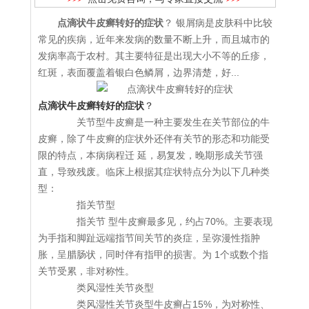
点滴状牛皮癣转好的症状
？ 银屑病是皮肤科中比较
常见的疾病，近年来发病的数量不断上升，而且城市的
发病率高于农村。其主要特征是出现大小不等的丘疹，
红斑，表面覆盖着银白色鳞屑，边界清楚，好...
点滴状牛皮癣转好的症状
？
关节型牛皮癣是一种主要发生在关节部位的牛
皮癣，除了牛皮癣的症状外还伴有关节的形态和功能受
限的特点，本病病程迁 延，易复发，晚期形成关节强
直，导致残废。临床上根据其症状特点分为以下几种类
型：
指关节型
指关节 型牛皮癣最多见，约占70%。主要表现
为手指和脚趾远端指节间关节的炎症，呈弥漫性指肿
胀，呈腊肠状，同时伴有指甲的损害。为 1个或数个指
关节受累，非对称性。
类风湿性关节炎型
类风湿性关节炎型牛皮癣占15%，为对称性、