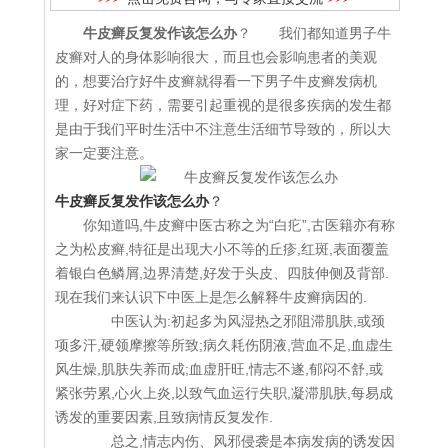
牛皮癣反复发作该怎么办
？ 我们都知道男子牛
皮癣对人的身体影响很大，而且也会影响患者的美观
的，想要治疗好牛皮癣就得看一下男子牛皮癣发病机
理，好对症下药，需要引起重视的是很多疾病的发生都
是由于我们平时生活中不注意生活细节导致的，所以大
家一定要注意。
牛皮癣反复发作该怎么办
？
你知道吗,牛皮癣中医古称之为“白疕”,古医籍亦有称
之为松皮癣,特征是出现大小不等的丘疹,红斑,表面覆盖
着银白色鳞屑,边界清楚,好发于头皮、四肢伸侧及背部.
现在我们来认识下中医上是怎么解释牛皮癣病因的.
中医认为:初起多为风湿热之邪阻滞肌肤,或颈
项多汗,硬领摩擦等所致;病久耗伤阴液,营血不足,血虚生
风生燥,肌肤失养而成;血虚肝旺,情志不遂,郁闷不舒,或
紧张劳累,心火上炎,以致气血运行失职,凝滞肌肤,每易成
诱发的重要因素,且致病情反复发作.
总之,情志内伤、风邪侵袭是本病发病的诱发因