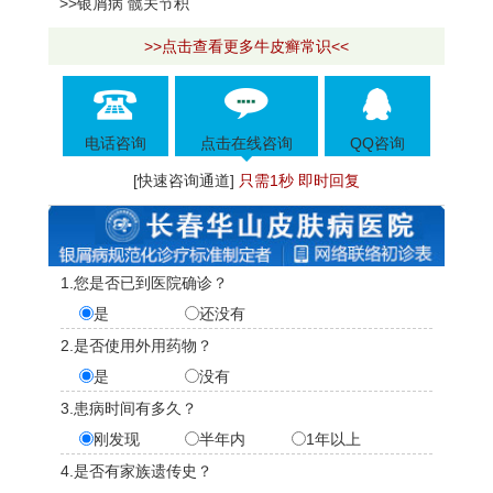
>>银屑病 髋关节积
>>点击查看更多牛皮癣常识<<
电话咨询
点击在线咨询
QQ咨询
[快速咨询通道]
只需1秒 即时回复
1.您是否已到医院确诊？
是
还没有
2.是否使用外用药物？
是
没有
3.患病时间有多久？
刚发现
半年内
1年以上
4.是否有家族遗传史？