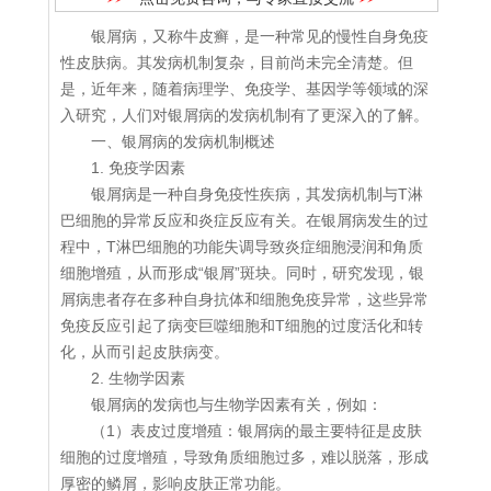
银屑病，又称牛皮癣，是一种常见的慢性自身免疫
性皮肤病。其发病机制复杂，目前尚未完全清楚。但
是，近年来，随着病理学、免疫学、基因学等领域的深
入研究，人们对银屑病的发病机制有了更深入的了解。
一、银屑病的发病机制概述
1. 免疫学因素
银屑病是一种自身免疫性疾病，其发病机制与T淋
巴细胞的异常反应和炎症反应有关。在银屑病发生的过
程中，T淋巴细胞的功能失调导致炎症细胞浸润和角质
细胞增殖，从而形成“银屑”斑块。同时，研究发现，银
屑病患者存在多种自身抗体和细胞免疫异常，这些异常
免疫反应引起了病变巨噬细胞和T细胞的过度活化和转
化，从而引起皮肤病变。
2. 生物学因素
银屑病的发病也与生物学因素有关，例如：
（1）表皮过度增殖：银屑病的最主要特征是皮肤
细胞的过度增殖，导致角质细胞过多，难以脱落，形成
厚密的鳞屑，影响皮肤正常功能。