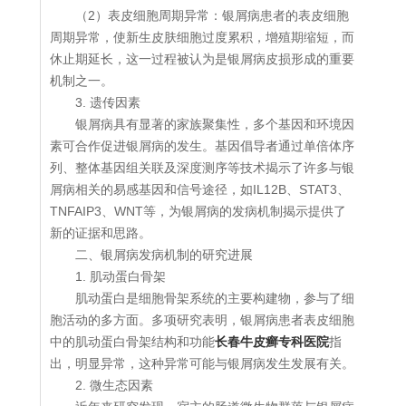
（2）表皮细胞周期异常：银屑病患者的表皮细胞
周期异常，使新生皮肤细胞过度累积，增殖期缩短，而
休止期延长，这一过程被认为是银屑病皮损形成的重要
机制之一。
3. 遗传因素
银屑病具有显著的家族聚集性，多个基因和环境因
素可合作促进银屑病的发生。基因倡导者通过单倍体序
列、整体基因组关联及深度测序等技术揭示了许多与银
屑病相关的易感基因和信号途径，如IL12B、STAT3、
TNFAIP3、WNT等，为银屑病的发病机制揭示提供了
新的证据和思路。
二、银屑病发病机制的研究进展
1. 肌动蛋白骨架
肌动蛋白是细胞骨架系统的主要构建物，参与了细
胞活动的多方面。多项研究表明，银屑病患者表皮细胞
中的肌动蛋白骨架结构和功能
长春牛皮癣专科医院
指
出，明显异常，这种异常可能与银屑病发生发展有关。
2. 微生态因素