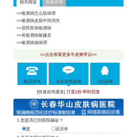
相关阅读
在线咨询
>>银屑病怎么取病理
>>银屑病皮损中间消失
>>居民医保银屑病
>>有银屑病被嫌弃
>>银屑病做病理
>>点击查看更多牛皮癣常识<<
电话咨询
点击在线咨询
QQ咨询
[快速咨询通道]
只需1秒 即时回复
1.您是否已到医院确诊？
是
还没有