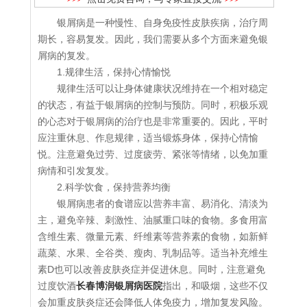
银屑病是一种慢性、自身免疫性皮肤疾病，治疗周
期长，容易复发。因此，我们需要从多个方面来避免银
屑病的复发。
1.规律生活，保持心情愉悦
规律生活可以让身体健康状况维持在一个相对稳定
的状态，有益于银屑病的控制与预防。同时，积极乐观
的心态对于银屑病的治疗也是非常重要的。因此，平时
应注重休息、作息规律，适当锻炼身体，保持心情愉
悦。注意避免过劳、过度疲劳、紧张等情绪，以免加重
病情和引发复发。
2.科学饮食，保持营养均衡
银屑病患者的食谱应以营养丰富、易消化、清淡为
主，避免辛辣、刺激性、油腻重口味的食物。多食用富
含维生素、微量元素、纤维素等营养素的食物，如新鲜
蔬菜、水果、全谷类、瘦肉、乳制品等。适当补充维生
素D也可以改善皮肤炎症并促进休息。同时，注意避免
过度饮酒
长春博润银屑病医院
指出，和吸烟，这些不仅
会加重皮肤炎症还会降低人体免疫力，增加复发风险。